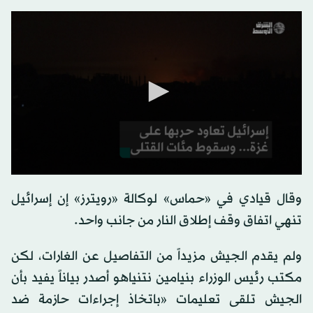
0
seconds
وقال قيادي في «حماس» لوكالة «رويترز» إن إسرائيل
of
0
تنهي اتفاق وقف إطلاق النار من جانب واحد.
seconds
ولم يقدم الجيش مزيداً من التفاصيل عن الغارات، لكن
مكتب رئيس الوزراء بنيامين نتنياهو أصدر بياناً يفيد بأن
الجيش تلقى تعليمات «باتخاذ إجراءات حازمة ضد