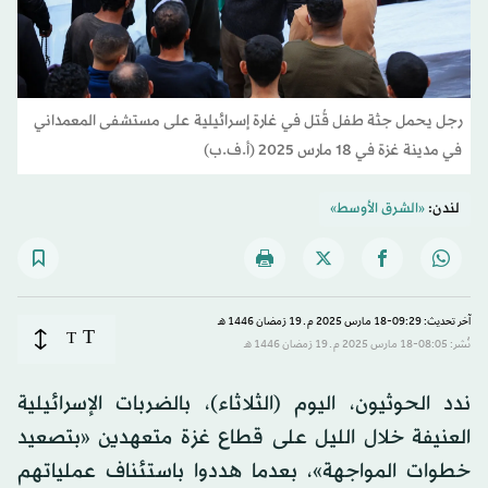
رجل يحمل جثة طفل قُتل في غارة إسرائيلية على مستشفى المعمداني
في مدينة غزة في 18 مارس 2025 (أ.ف.ب)
لندن:
«الشرق الأوسط»
آخر تحديث: 09:29-18 مارس 2025 م ـ 19 رَمضان 1446 هـ
T
T
نُشر: 08:05-18 مارس 2025 م ـ 19 رَمضان 1446 هـ
ندد الحوثيون، اليوم (الثلاثاء)، بالضربات الإسرائيلية
العنيفة خلال الليل على قطاع غزة متعهدين «بتصعيد
خطوات المواجهة»، بعدما هددوا باستئناف عملياتهم