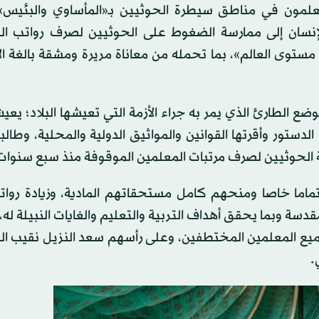
علمون في مناطق سيطرة الحوثيين بـ«المأساوي والبئيس»،
لإنسان إلى ممارسة الضغوط على الحوثيين لصرف رواتب ال
توى العالم»، بما تحمله من معاناة مريرة ومشقة بالغة ال
لوضع الطارئ الذي يمر به جراء الأزمة التي تعيشها البلاد؛ يع
لدستور وأقرتها القوانين والمواثيق الدولية والمحلية، وطالب
 الحوثيين لصرف مرتبات المعلمين الموقوفة منذ سبع سنوات
تماما خاصا ومنحهم كامل مستحقاتهم المادية، وزيادة روات
سة وبما يحقق أهداف التربية والتعليم والغايات النبيلة له
ميع المعلمين المختطفين، وعلى رأسهم سعد النزيل نقيب ال
.