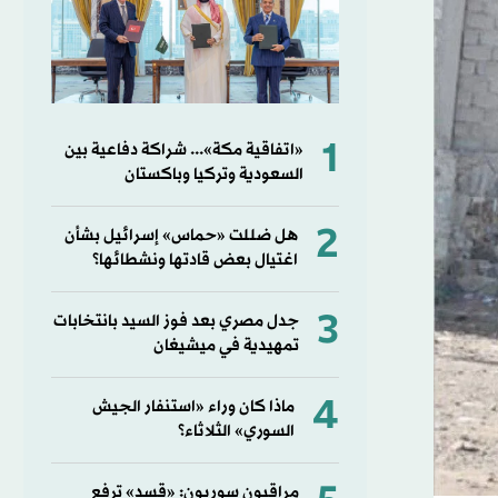
1
«اتفاقية مكة»... شراكة دفاعية بين
السعودية وتركيا وباكستان
2
هل ضللت «حماس» إسرائيل بشأن
اغتيال بعض قادتها ونشطائها؟
3
جدل مصري بعد فوز السيد بانتخابات
تمهيدية في ميشيغان
4
ماذا كان وراء «استنفار الجيش
السوري» الثلاثاء؟
مراقبون سوريون: «قسد» ترفع