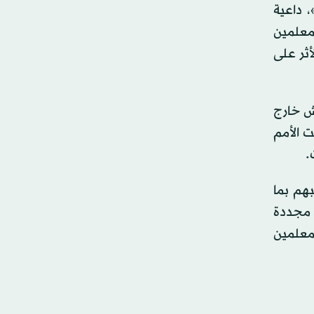
 داعية
معلمين
أثر على
يش خارج
ت الأمم
.
بهم بما
، مجددة
معلمين