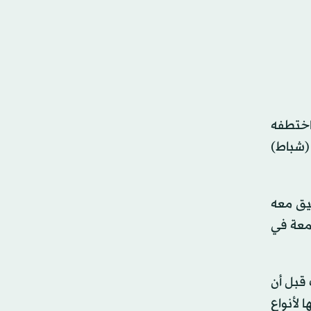
اختطفه
 (شباط)
 والتحقيق معه
سمعة في
 قبل أن
 لأنواع