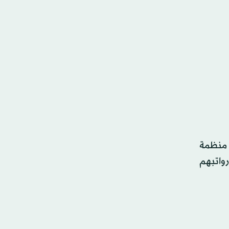
 منظمة
دهم بـ171.6 ألف، لم يتقاضوا رواتبهم