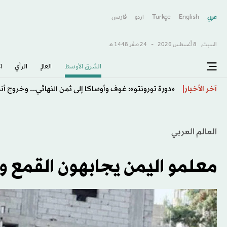
عربي
English
Türkçe
اردو
فارسى
السبت,
8 أغسطس 2026
-
24 صفَر 1448 هـ
الشرق الأوسط​
العالم
الرأي
ا
«أدنوك»: استهداف ناقلة تابعة للشركة بصاروخ أثناء عبور
آخر الأخبار
العالم العربي
معلمو اليمن يجابهون القمع وا