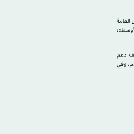
العامة
لأوسط»؛
لف دعم
م، وفي