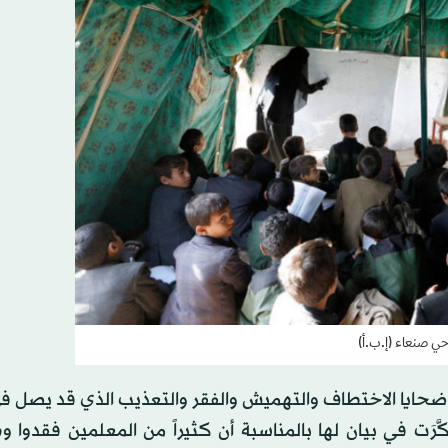
حي صنعاء (إ.ب.أ)
حايا الاختطاف والتهميش والفقر والتعذيب الذي قد يصل في
رَت في بيان لها بالمناسبة أن كثيراً من المعلمين فقدوا 