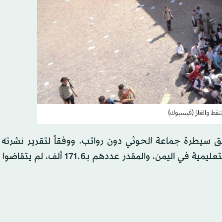
نفط والغاز (فيسبوك)
 سيطرة جماعة الحوثي دون رواتب. ووفقاً لتقرير نشرته
«اليونيسيف» منذ عامين؛ فإن ثلث العاملين في العملية التعليمية في اليمن، والمقدر عد