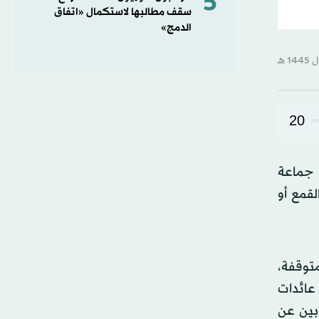
5
سقف مطالبها لاستكمال «اتفاق
الدمج»
20
 جماعة
قمع أو
توقفة،
 عائدات
ربين عن