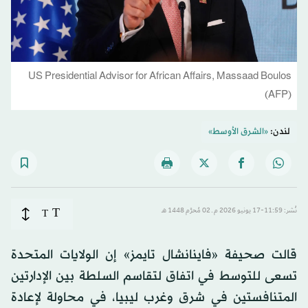
US Presidential Advisor for African Affairs, Massaad Boulos
(AFP)
لندن:
«الشرق الأوسط»
T
نُشر: 11:59-17 يونيو 2026 م ـ 02 مُحرَّم 1448 هـ
T
قالت صحيفة «فاينانشال تايمز» إن الولايات المتحدة
تسعى للتوسط في اتفاق لتقاسم السلطة بين الإدارتين
المتنافستين في شرق وغرب ليبيا، في محاولة لإعادة