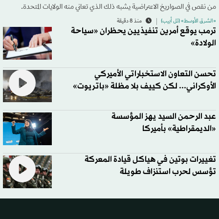
من نقص في الصواريخ الاعتراضية يشبه ذلك الذي تعاني منه الولايات المتحدة.
«الشرق الأوسط» (تل أبيب)
منذ 8 دقيقة
ترمب يوقع أمرين تنفيذيين يحظران «سياحة
الولادة»
تحسن التعاون الاستخباراتي الأميركي
الأوكراني... لكن كييف بلا مظلة «باتريوت»
عبد الرحمن السيد يهز المؤسسة
«الديمقراطية» بأميركا
تغييرات بوتين في هياكل قيادة المعركة
تؤسس لحرب استنزاف طويلة