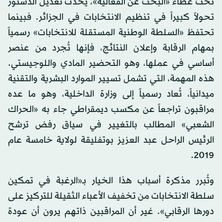
تحت غطاء «البحث عن الفعالية»، يُحدث تعديل الدستور
تحولاً كبيراً في تنظيم الانتخابات في الجزائر. فبينما
تحتفظ «السلطة الوطنية المستقلة للانتخابات» رسمياً
بمهام الرقابة وإعلان النتائج، فإنها تُجرد من عنصر
أساسي في عملها، وهو التحضير المادي واللوجيستي.
هذه المهمة، التي تشمل تسيير الموارد البشرية والتقنية
ميدانياً، تُعاد رسمياً إلى وزارة الداخلية، وهو ما عده
مراقبون تراجعاً عن مكسب ديمقراطي جاء به «الحراك
الشعبي» المطالب بالتغيير في سياق رفض ترشح
الرئيس الراحل عبد العزيز بوتفليقة لولاية خامسة عام
2019.
وتُبرر مذكرة أسباب هذا الخيار بـ«الرغبة في تمكين
سلطة الانتخابات من تخفيف الأعباء الثقيلة للتركيز على
دورها الرقابي». غير أن المراقبين ذاتهم يرون أن عودة