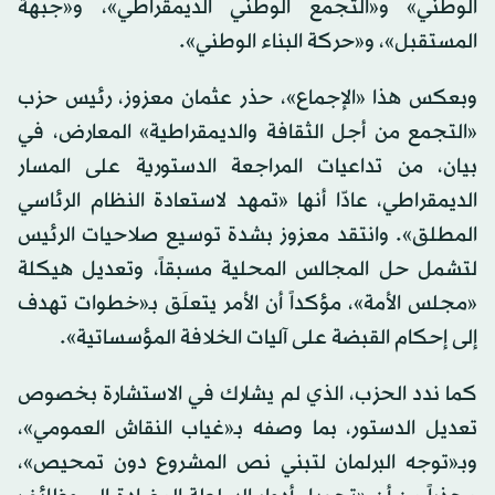
الوطني» و«التجمع الوطني الديمقراطي»، و«جبهة
المستقبل»، و«حركة البناء الوطني».
وبعكس هذا «الإجماع»، حذر عثمان معزوز، رئيس حزب
«التجمع من أجل الثقافة والديمقراطية» المعارض، في
بيان، من تداعيات المراجعة الدستورية على المسار
الديمقراطي، عادّا أنها «تمهد لاستعادة النظام الرئاسي
المطلق». وانتقد معزوز بشدة توسيع صلاحيات الرئيس
لتشمل حل المجالس المحلية مسبقاً، وتعديل هيكلة
«مجلس الأمة»، مؤكداً أن الأمر يتعلَق بـ«خطوات تهدف
إلى إحكام القبضة على آليات الخلافة المؤسساتية».
كما ندد الحزب، الذي لم يشارك في الاستشارة بخصوص
تعديل الدستور، بما وصفه بـ«غياب النقاش العمومي»،
وبـ«توجه البرلمان لتبني نص المشروع دون تمحيص»،