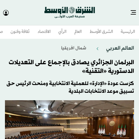
الرئيسية
الشرق الأوسط​
العالم
الرأي
الاقتصاد
ثقافة وفنون
صح
العالم العربي
شمال افريقيا
البرلمان الجزائري يصادق بالإجماع على التعديلات
الدستورية «التقنية»
كرَست عودة «الإدارة» للعملية الانتخابية ومنحت الرئيس حق
تسبيق موعد الانتخابات البلدية