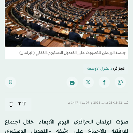
جلسة البرلمان للتصويت على التعديل الدستوري التقني (البرلمان)
الجزائر:
«الشرق الأوسط»
T
نُشر: 19:32-25 مارس 2026 م ـ 07 شوّال 1447 هـ
T
صوّت البرلمان الجزائري، اليوم الأربعاء، خلال اجتماع
لغرفتيه بالإجماع على وثيقة «التعديل الدستوري