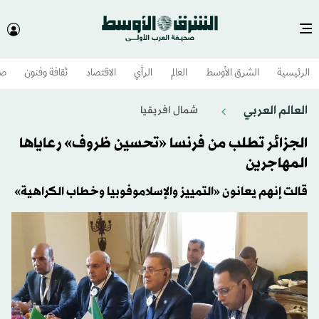
الرئيسية
الشرق الأوسط​
العالم
الرأي
الاقتصاد
ثقافة وفنون
صح
العالم العربي
شمال افريقيا
الجزائر تطلب من فرنسا «تحسين ظروف» رعاياها
المهاجرين
قالت إنهم يعانون «التمييز والإسلاموفوبيا وخطاب الكراهية»