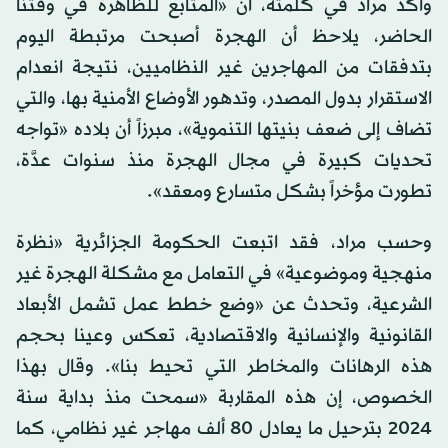
وأكد مراد في كلمته، أن «المتابع للظاهرة في وقتنا
الحاضر، يلاحظ أن الهجرة أصبحت مرتبطة اليوم
بتدفقات من المهاجرين غير النظاميين، نتيجة انعدام
الاستقرار بدول المصدر، وتدهور الأوضاع الأمنية بها، والتي
تضاف إلى ضعف بنيتها التنموية»، مبرزاً أن بلاده «تواجه
تحديات كبيرة في مجال الهجرة منذ سنوات عدَّة،
تطورت مؤخراً بشكل متسارع ومعقد».
وحسب مراد، فقد اتبعت الحكومة الجزائرية «نظرة
منهجية وموضوعية» في التعامل مع مشكلة الهجرة غير
الشرعية، وتحدث عن «وضع خطط عمل تشمل الأبعاد
القانونية والإنسانية والاقتصادية، تعكس وعينا بحجم
هذه الرهانات والمخاطر التي تحيط بنا». وقال بهذا
الخصوص، إن هذه المقاربة «سمحت منذ بداية سنة
2024 بترحيل ما يعادل 80 ألف مهاجر غير نظامي، كما