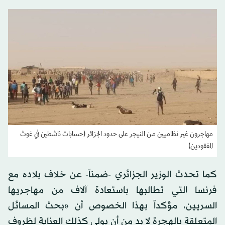
مهاجرون غير نظاميين من النيجر على حدود الجزائر (حسابات ناشطين في غوث
المفقودين)
كما تحدث الوزير الجزائري -ضمناً- عن خلاف بلاده مع
فرنسا التي تطالبها باستعادة آلاف من مهاجريها
السريين، مؤكداً بهذا الخصوص أن «بحث المسائل
المتعلقة بالهجرة لا بد من أن يولي كذلك العناية لظروف