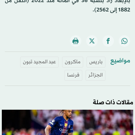
بالإبعاد زاد بنسبة 36 في المائة منذ 2022 (انتقل من
1882 إلى 2562).
مواضيع
باريس
ماكرون
عبد المجيد تبون
الجزائر
فرنسا
مقالات ذات صلة