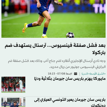
بعد فشل صفقة فينسيوس... آرسنال يستهدف ضم
باركولا
وجه نادي آرسنال الإنجليزي أنظاره لضم جناح آخر، وذلك بعد فشل صفقة ضم
البرازيلي فينسيوس جونيور من ريال مدريد.
«الشرق الأوسط» (لندن)
الجمعة 07/08 - 18:23
مايوركا يهزم باريس سان جيرمان بثلاثية وديّا
باريس سان جيرمان يعير التونسي العياري إلى
دونكيرك