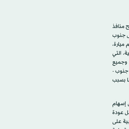
ح منافذ
ل جنوب
 ميارة،
، التي
 وجميع
جنوب -
ا بسبب
ل إسهام
جل عودة
بية على