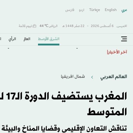
عربي
English
Türkçe
اردو
فارسى
الخميس,
6 أغسطس 2026
-
22 صفَر 1448 هـ
الرياض
℃
44
غيوم قاتمة
الشرق الأوسط​
العالم
الرأي
ا
أرباح «سينومي سنترز» السعودية تنخفض 14.7 % في النصف الأول
آخر الأخبار
العالم العربي
شمال افريقيا
الم
المتوسط
تناقش التعاون الإقليمي وقضايا المناخ والبيئة 