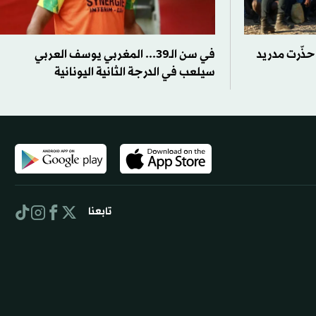
حذّرت مدريد
في سن الـ39... المغربي يوسف العربي
سيلعب في الدرجة الثانية اليونانية
تابعنا