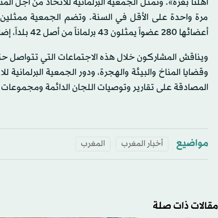
أهلنا بغزة». وتمثل الجمعية البرلمانية للاتحاد من أجل 
مرة واحدة على الأقل في السنة. وتضم الجمعية ممثلين م
أعضائها 280 عضواً يمثلون 43 برلماناً من أصل 42 بلداً، إضافة للبرلمان الأوروبي، موزعين بشكل متساوٍ بين ضفتي المتوسط.
ويناقش المشاركون خلال هذه الاجتماعات التي تتواصل حتى
وقضايا المناخ والبيئة والهجرة، ودور الجمعية البرلمانية 
المصادقة على تقارير وتوصيات اللجان الدائمة ومجموعات ا
مواضيع
أخبار المغرب
المغرب
مقالات ذات صلة