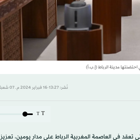
نُشر: 13:27-16 فبراير 2024 م ـ 07 شَعبان 1445 هـ
T
T
ي تعقد في العاصمة المغربية الرباط على مدار يومين، تعزيز 