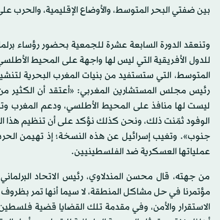
بين ضفتي البحر المتوسط، والأوضاع الإقليمية، والحرب على
وتنعقد الدورة السابعة عشرة للجمعية بحضور رؤساء برلما
للدول الأفريقية التي ليس لها واجهة على المحيط الأطل
المتوسط، التي ستستفيد من بنيات المغرب البحرية لتنشيط
رئيس مجلس المستشارين المغربي: «أعتقد أن الكثير من 
ليست لها منافذ على المحيط الأطلسي، ودعم المغرب وت
الوفود ثمّنت ذلك، ونحن كذلك نؤكد على أن تنظيم هذا ا
جنوب». وتغيب إسرائيل عن هذه النسخة؛ إذ تهيمن الحرب
عملياتها العسكرية ضد الفلسطينيين.
من جهته، قال محسن المندلاوي، رئيس الاتحاد البرلماني 
مؤتمرنا في حل مشاكل المنطقة، لا سيما أنها تمر بظروف اس
الاستقرار والأمن، وفي مقدمة تلك القضايا قضية فلسطين،