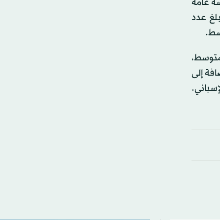
سة عامة
لغ عدد
لمتوسط،
افة إلى
إسباني.