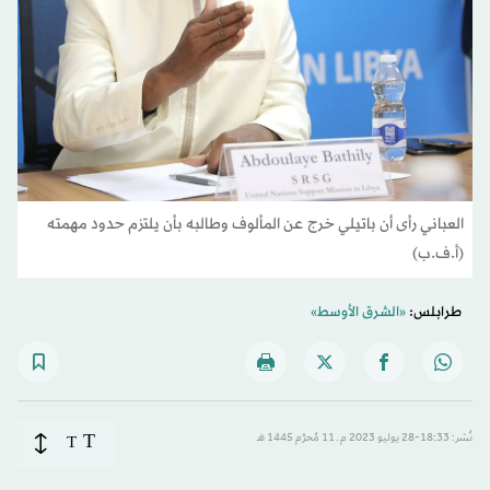
العباني رأى أن باتيلي خرج عن المألوف وطالبه بأن يلتزم حدود مهمته
(أ.ف.ب)
طرابلس:
«الشرق الأوسط»
T
نُشر: 18:33-28 يوليو 2023 م ـ 11 مُحرَّم 1445 هـ
T