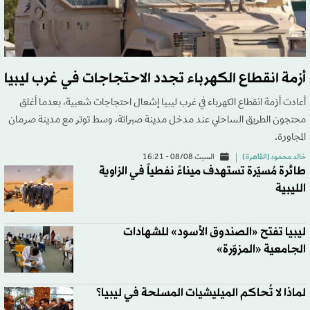
أزمة انقطاع الكهرباء تجدد الاحتجاجات في غرب ليبيا
أعادت أزمة انقطاع الكهرباء في غرب ليبيا إشعال احتجاجات شعبية، بعدما أغلق
محتجون الطريق الساحلي عند مدخل مدينة صبراتة، وسط توتر مع مدينة صرمان
المجاورة.
خالد محمود (القاهرة )
السبت 08/08 - 16:21
طائرة مُسيّرة تستهدف ميناءً نفطياً في الزاوية
الليبية
ليبيا تفتح «الصندوق الأسود» للشهادات
الجامعية «المزوّرة»
لماذا لا تُحاكم الميليشيات المسلحة في ليبيا؟