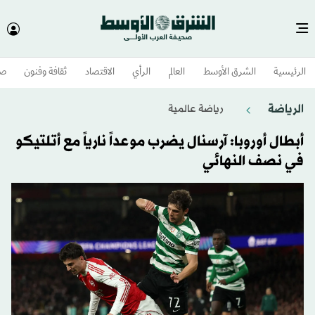
الرئيسية
الشرق الأوسط​
العالم
الرأي
الاقتصاد
ثقافة وفنون
صح
الرياضة
رياضة عالمية
أبطال أوروبا: آرسنال يضرب موعداً نارياً مع أتلتيكو
في نصف النهائي