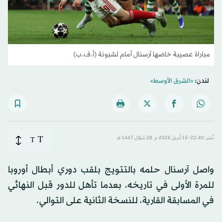
مباراة عصيبة خاضها آرسنال أمام لشبونة (أ.ف.ب)
لندن:
«الشرق الأوسط»
T
نُشر: 22:40-15 أبريل 2026 م ـ 28 شوّال 1447 هـ
T
واصل آرسنال حلمه بالتتويج بلقب دوري أبطال أوروبا
للمرة الأولى في تاريخه، بعدما تأهل للدور قبل النهائي
في المسابقة القارية، للنسخة الثانية على التوالي.