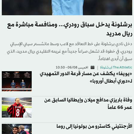
برشلونة يدخل سباق رودري... ومنافسة مباشرة مع
ريال مدريد
دخل نادي برشلونة على خط التعاقد مع لاعب وسط مانشستر سيتي الإسباني
رودري، في خطوة قد تشعل صراعاً جديداً مع غريمه التقليدي ريال مدريد، الذي
سبق أن أبدى اهتماماً.
The Athletic (برشلونة)
الخميس 06/08 - 10:50
«يويفا» يكشف عن مسار قرعة الدور التمهيدي
لـ«دوري أبطال أوروبا»
وفاة باريزي مدافع ميلان وإيطاليا السابق عن
عمر 66 عاماً
الأرجنتيني كاسترو من بولونيا إلى روما