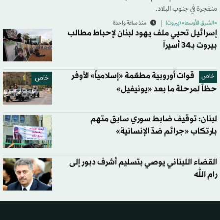
منفجرة في جنوب البلاد.
«الشرق الأوسط» (بيروت)
منذ ساعة واحدة
إسرائيل تحيي ملف يهود لبنان لإحباط مطالب
بيروت بـ34 أسيراً
قوات أوروبية مطعّمة «إسلامياً» الأوفر
خاص
خاص
حظاً لمرحلة ما بعد «يونيفيل»
لبنان: توقيف ضابط سوري سابق متهم
بارتكاب «جرائم ضدّ الإنسانية»
القضاء اللبناني يوصي بتسليم أشرف دبور إلى
رام الله