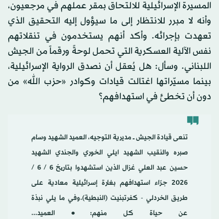
المسيرة الإسرائيلية للالتحاق بمقر عملهم في مرجعيون،
وأنه لا مبرر للانتظار إلى ما سيؤول إليه التحقيق الذي
تعهدت بإجرائه. وأكد أنهم يستخدمون في تنقلاتهم
نفس الآلية العسكرية التي تحمل لوحةً ورقماً من الجيش
اللبناني. وسأل: هل يُعقل أن نصدق الرواية الإسرائيلية،
بينما مسيّراتها اغتالت قيادات وكوادر «حزب الله» من
دون أن تخطئ في استهدافهم؟
تنعى قيادة الجيش ـــ مديرية التوجيه، العميد الشهيد وسام
صبره والنقيب الشهيد ايلي الخوري والجندي الشهيد
حسين عبد العلي غزال الذين استشهدوا بتاریخ ٦ / ٦ /
٢٠٢٦ جرّاء استهدافهم بغارة إسرائيلية معادية على
طريق الخردلي - كفرتبنيت (النبطية).وفي ما يلي نبذة
عن حياة كل منهم:● العميد...