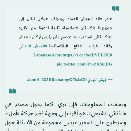
غادر قائد الجيش العماد رودولف هيكل لبنان إلى
جمهورية باكستان الإسلامية، تلبية لدعوة من نظيره
الباكستاني المشير سيد عاصم منير رئيس أركان الجيش
وقائد قوات الدفاع الباكستانية.
#الجيش_اللبناني
https://t.co/fodDVFIlOE
#LebaneseArmy
pic.twitter.com/Fyk1XSuiDG
— الجيش اللبناني (@LebarmyOfficial)
June 6, 2026
وبحسب المعلومات، فإن بري، كما يقول مصدر في
«الثنائي الشيعي»، هو أقرب إلى وجهة نظر حركة «أمل»،
وسيطرح على السفير عيسى مجموعة من الأسئلة حول