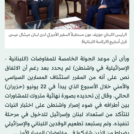
الرئيس اللبناني جوزيف عون مستقبلاً السفير الأميركي لدى لبنان ميشال عيسى
قبل أسابيع (الرئاسة اللبنانية)
ورأى أن موعد الجولة الخامسة للمفاوضات (اللبنانية -
الإسرائيلية في واشنطن) لم يحدد بعد رغم أن الاتفاق
نص على أنه من المقرر استئناف المسارين السياسي
والأمني خلال الأسبوع الذي يبدأ في 22 يونيو (حزيران)
الحالي. وقال إن تحديده بصورة نهائية متروك للمشاورات
بين أطرافه في ضوء إصرار واشنطن على اختبار النيات
للتأكد من استعداد لبنان وإسرائيل للدخول في مرحلة
تنفيذه. ولم يستبعد تطعيم الوفدين اللبناني والإسرائيلي
بضباط من الذين شاركوا في مفاوضات المسار الأمني.