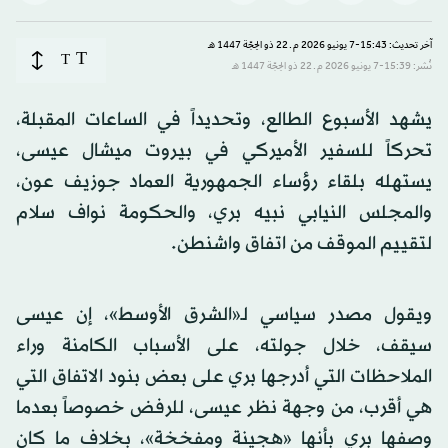
آخر تحديث: 15:43-7 يونيو 2026 م ـ 22 ذو الحِجّة 1447 هـ
T
T
نُشر: 15:39-7 يونيو 2026 م ـ 22 ذو الحِجّة 1447 هـ
يشهد الأسبوع الطالع، وتحديداً في الساعات المقبلة،
تحركاً للسفير الأميركي في بيروت ميشال عيسى،
يستهله بلقاء رؤساء الجمهورية العماد جوزيف عون،
والمجلس النيابي نبيه بري، والحكومة نواف سلام
لتقييم الموقف من اتفاق واشنطن.
ويقول مصدر سياسي لـ«الشرق الأوسط»، إن عيسى
سيقف، خلال جولته، على الأسباب الكامنة وراء
الملاحظات التي أدرجها بري على بعض بنود الاتفاق التي
هي أقرب، من وجهة نظر عيسى، للرفض خصوصاً بعدما
وصفها بري بأنها «هجينة ومفخخة»، بخلاف ما كان