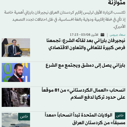
متوازنة
تكتسب الزيارة الأولى لرئيس إقليم كردستان العراق نيجيرفان بارزاني أهمية خاصة
إذ تأتي في لحظة إقليمية ودولية بالغة الحساسية، في ظل احتمالات تجدد التصعيد
الأميركي.
سعاد جروس
الاثنين 03/08 - 17:23
نيجيرفان بارزاني بعد لقائه الشرع: تجمعنا
فرص كبيرة للتعافي والتعاون الاقتصادي
بارزاني يصل إلى دمشق ويجتمع مع الشرع
انسحاب «العمال الكردستاني» من 81 موقعاً
على حدود تركيا لدفع السلام
الولايات المتحدة تبدأ انسحاباً «معداً
خاص
خاص
مسبقاً» من كردستان العراق