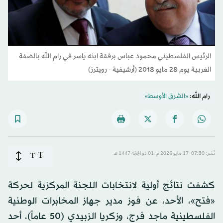
الرئيس الفلسطيني محمود عباس برفقة ابنه ياسر في رام الله بالضفة
الغربية يوم 28 مايو 2018 (أرشيفية - رويترز)
رام الله:
«الشرق الأوسط»
T
نُشر: 07:30-17 مايو 2026 م ـ 01 ذو الحِجّة 1447 هـ
T
كشفت نتائج أولية لانتخابات اللجنة المركزية لحركة
«فتح»، الأحد، عن فوز مدير جهاز المخابرات الوطنية
الفلسطينية ماجد فرج، وزكريا الزبيدي (50 عاماً)، أحد