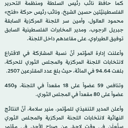
كما حافظ نائب رئيس السلطة ومنظمة التحرير
الفلسطينيَّتين حسين الشيخ، ونائب رئيس حركة «فتح»
محمود العالول، وأمين سر اللجنة المركزية السابقة
جبريل الرجوب، ومدير المخابرات الفلسطينية السابق
توفيق الطيراوي، على مقاعدهم داخل اللجنة.
وأعلنت إدارة المؤتمر أنَّ نسبة المشارَكة في الاقتراع
لانتخابات اللجنة المركزية والمجلس الثوري للحركة،
بلغت 94.64 في المائة، حيث بلغ عدد المقترعين 2507.
وتنافس 59 عضواً على 18 مقعداً في اللجنة، و450
عضواً على 80 مقعداً في المجلس الثوري.
وأعلن المدير التنفيذي للمؤتمر، منير سلامة، أنَّ النتائج
النهائية لانتخابات اللجنة المركزية والمجلس الثوري
ستُعلَن في وقت لاحق من صباح الأحد، في مؤتمر