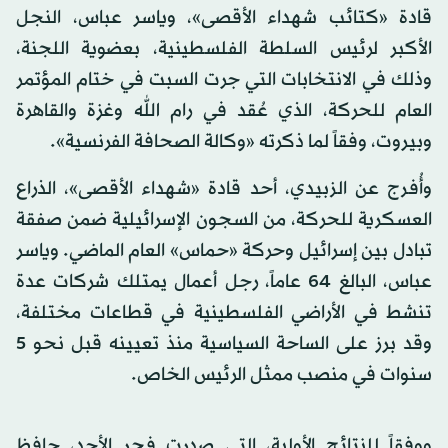
قادة «كتائب شهداء الأقصى»، وياسر عباس، النجل
الأكبر لرئيس السلطة الفلسطينية، بعضوية اللجنة،
وذلك في الانتخابات التي جرت السبت في ختام المؤتمر
العام للحركة، الذي عُقد في رام الله وغزة والقاهرة
وبيروت، وفقاً لما ذكرته «وكالة الصحافة الفرنسية».
وأُفرج عن الزبيدي، أحد قادة «شهداء الأقصى»، الذراع
العسكرية للحركة، من السجون الإسرائيلية ضمن صفقة
تبادل بين إسرائيل وحركة «حماس» العام الماضي. وياسر
عباس، البالغ 64 عاماً، رجل أعمال يمتلك شركات عدة
تنشط في الأراضي الفلسطينية في قطاعات مختلفة،
وقد برز على الساحة السياسية منذ تعيينه قبل نحو 5
سنوات في منصب ممثل الرئيس الخاص.
ووفقاً للنتائج الأولية، التي صدرت فجر الأحد، حافظ