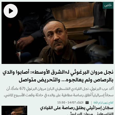
خاص
نجل مروان البرغوثي لـ«الشرق الأوسط»: أصابوا والدي
بالرصاص ولم يعالجوه... والتحريض متواصل
أكد عرب البرغوثي، نجل القيادي الفلسطيني البارز مروان البرغوثي (67 عاماً)، أن
سجاناً إسرائيلياً أطلق رصاصة مطاطية على والده في حادثة وقعت الأسبوع الماضي.
كفاح زبون (رام الله)
الثلاثاء 14/07 - 15:50
سجّان إسرائيلي يطلق رصاصة على القيادي
الفلسطيني مروان البرغوثي