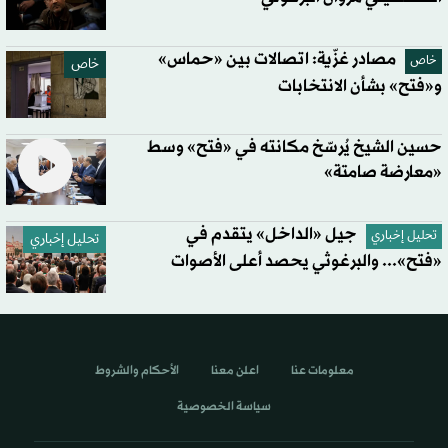
مصادر غزّية: اتصالات بين «حماس»
خاص
خاص
و«فتح» بشأن الانتخابات
حسين الشيخ يُرسّخ مكانته في «فتح» وسط
«معارضة صامتة»
جيل «الداخل» يتقدم في
تحليل إخباري
تحليل إخباري
«فتح»... والبرغوثي يحصد أعلى الأصوات
معلومات عنا
اعلن معنا
الأحكام والشروط
سياسة الخصوصية