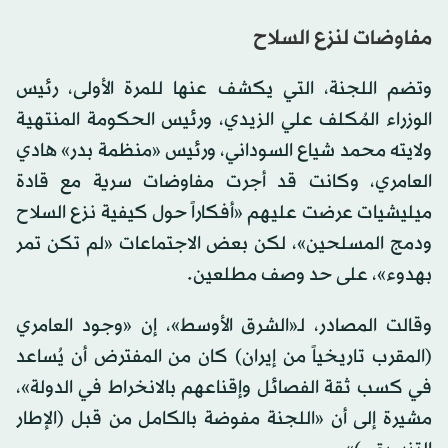
مفاوضات لنزع السلاح
وتضم اللجنة، التي يكشف عنها للمرة الأولى، رئيس
الوزراء المُكلف علي الزيدي، ورئيس الحكومة المنتهية
ولايته محمد شياع السوداني، ورئيس «منظمة بدر» هادي
العامري، وكانت قد أجرت مفاوضات سرية مع قادة
ميليشيات عرضت عليهم «أفكاراً حول كيفية نزع السلاح
ودمج المسلحين»، لكن بعض الاجتماعات «لم تكن تمر
بهدوء»، على حد وصف مطلعين.
وقالت المصادر، لـ«الشرق الأوسط»، إن «وجود العامري
(المقرب تاريخياً من إيران) كان من المفترض أن يُساعد
في كسب ثقة الفصائل وإقناعهم بالانخراط في الدولة»،
مشيرة إلى أن «اللجنة مفوضة بالكامل من قبل (الإطار