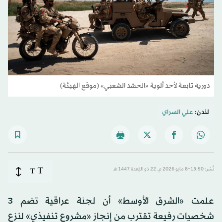
دورية تابعة لأحد ألوية «الحشد الشعبي» (موقع الهيئة)
لندن:
علي السراي
T
نُشر: 13:50-8 مايو 2026 م ـ 22 ذو القِعدة 1447 هـ
T
علمت «الشرق الأوسط» أن لجنة عراقية تضم 3
شخصيات رفيعة تقترب من إنجاز «مشروع تنفيذي» لنزع