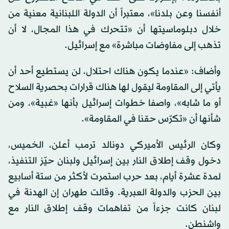
أنفسنا وعن بلدنا»، معتبراً أن الدولة اللبنانية معنية من
خلال دبلوماسيتها أن «تتحرك في هذا المجال، لا أن
تذهب إلى مفاوضات مباشرة» مع إسرائيل.
وأضاف: «عندما يكون هناك احتلال، لن يستطيع أحد أن
يأتي إلى المقاومة ليقول لها هناك قرارات بحصرية السلاح
أو ما شابه»، واصفا خطوات إسرائيل بأنها «غبية»، ومن
شأنها أن «تكرّس حقنا في المقاومة».
وكان الرئيس الأميركي دونالد ترمب أعلن، الخميس،
دخول وقف إطلاق النار بين إسرائيل ولبنان حيّز التنفيذ،
لمدة عشرة أيام، بعد حرب استمرت لأكثر من ستة أسابيع
بين الحزب والدولة العبرية. وقالت طهران إن الهدنة في
لبنان كانت جزءاً من تفاهمات وقف إطلاق النار مع
واشنطن.