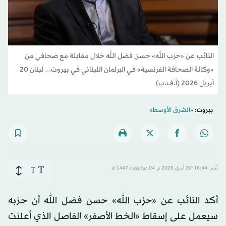
النائب عن «حزب الله» حسن فضل الله خلال مقابلة مع صحافي من
«وكالة الصحافة الفرنسية» في البرلمان اللبناني في بيروت... لبنان 20
أبريل 2026 (أ.ف.ب)
بيروت:
«الشرق الأوسط»
T
نُشر: 16:44-20 أبريل 2026 م ـ 04 ذو القِعدة 1447 هـ
T
أكد النائب عن «حزب الله» حسن فضل الله أن حزبه
سيعمل على إسقاط «الخط الأصفر» الفاصل الذي أعلنت