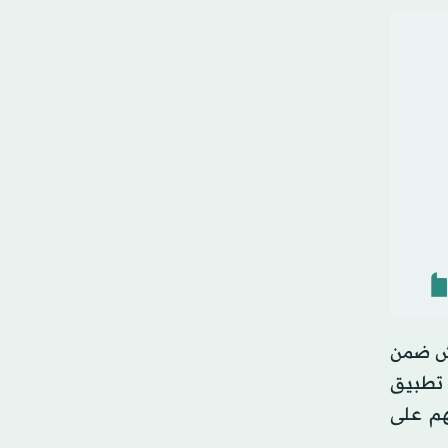
يش ضمن
ضمن تطويع 6 آلاف عنصر بهدف تطبيق
عهم على