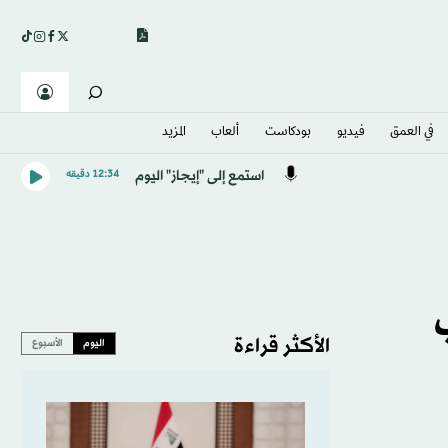
في العمق
فيديو
بودكاست
ألعاب
المزيد
استمع إلى "إيجاز" اليوم
12:34 دقيقه
الأكثر قراءة
اليوم
الأسبوع