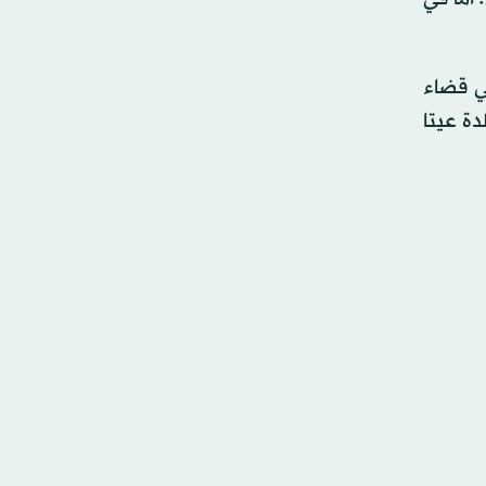
في قضاء
ة عيتا