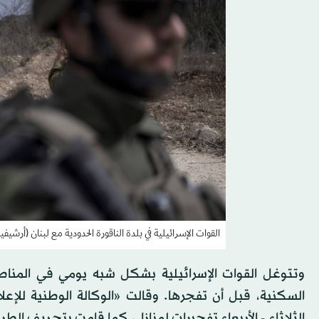
القوات الإسرائيلية في بلدة الناقورة الحدودية مع لبنان (أرشيفي
وتتوغل القوات الإسرائيلية بشكل شبه يومي في المناط
السكنية، قبل أن تفجرها. وقالت «الوكالة الوطنية للإعلا
الثلاثاء - الأربعاء تفجيرات لمنازل، كما قامت بتجريف ال