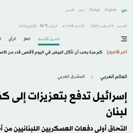
عربي
English
Türkçe
اردو
فارسى
الخميس,
6 أغسطس 2026
-
22 صفَر 1448 هـ
الرياض
℃
38
غيوم قاتمة
الشرق الأوسط​
العالم
الرأي
ا
محمد صلاح يبدأ فصلاً جديداً في مسيرته الأسطورية
آخر الأخبار
العالم العربي
المشرق العربي
إسرائيل تدفع بتعزيزات إلى 
لبنان
التحاق أولى دفعات العسكريين اللبنانيين من أصل 6 آلاف جندي للانتشار في ا