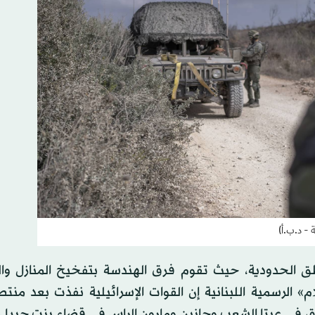
ة - د.ب.أ)
ق الحدودية، حيث تقوم فرق الهندسة بتفخيخ المنازل وا
م» الرسمية اللبنانية إن القوات الإسرائيلية نفذت بعد من
طرق في عيتا الشعب وحانين ومارون الراس في قضاء بنت جبيل.