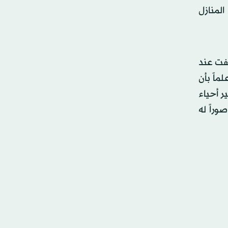
لمنازل
توقفت عند
ماً بأن
ر أحياء
وراً له