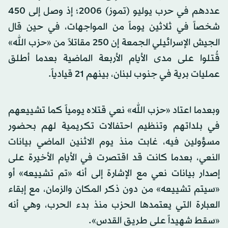
عددهم في حرب يوليو (تموز) 2006؛ إذ وصل إلى 450
شخصاً في ثلاثين يوماً من المواجهات، في حين قال
الجيش الإسرائيلي الجمعة إن 250 مقاتلاً من «حزب الله»
قُتلوا على مدى الأيام الأربعة الماضية بعدما أطلق
عمليات برية في جنوب لبنان، بينهم 21 قيادياً.
وبعدما اعتاد «حزب الله» نعي قتلاه يومياً كما تشييعهم
في بلداتهم وتنظيم احتفالات تكريمية لهم بحضور
مسؤولين فيه، غابت منذ يوم الاثنين الماضي بيانات
النعي، بعدما كانت قد اقتصرت في الأيام الأخيرة على
إصدار بيانات نعي مع الإشارة إلى أنه «تم تشييعه» أو
«سيتم تشييعه» من دون ذكر المكان والزمان، مع إبقاء
العبارة التي يعتمدها الحزب منذ بدء الحرب، وهي أنه
«سقط شهيداً على طريق القدس».