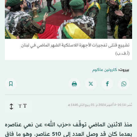
تشييع قتلى تفجيرات الأجهزة اللاسلكية الشهر الماضي في لبنان
(أ.ف.ب)
بيروت:
كارولين عاكوم
T
نُشر: 16:14-4 أكتوبر 2024 م ـ 01 ربيع الثاني 1446 هـ
T
منذ الاثنين الماضي توقّف «حزب الله» عن نعي عناصره
بعدما كان قد وصل العدد إلى 510 عناصر، وهو ما فاق