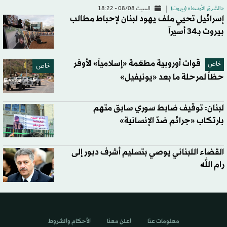
«الشرق الأوسط» (بيروت)
السبت 08/08 - 18:22
إسرائيل تحيي ملف يهود لبنان لإحباط مطالب
بيروت بـ34 أسيراً
قوات أوروبية مطعّمة «إسلامياً» الأوفر
خاص
خاص
حظاً لمرحلة ما بعد «يونيفيل»
لبنان: توقيف ضابط سوري سابق متهم
بارتكاب «جرائم ضدّ الإنسانية»
القضاء اللبناني يوصي بتسليم أشرف دبور إلى
رام الله
معلومات عنا
اعلن معنا
الأحكام والشروط