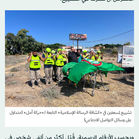
تشييع لمسعفين في «كشافة الرسالة الإسلامية» التابعة لـ«حركة أمل» (متداول
على وسائل التواصل الاجتماعي)
وبحسب الأرقام الرسمية، قُتل أكثر من ألفي شخص في