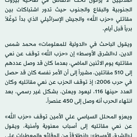
المدنيين لا يزالون تحت الأنقاض في ضاحية بيروت
الجنوبية والبقاع والجنوب حيث تدور اشتباكات بين
مقاتلي «حزب الله» والجيش الإسرائيلي الذي بدأ توغّلاً
برياً قبل أيام.
ويقول الباحث في «الدولية للمعلومات» محمد شمس
الدين، لـ«الشرق الأوسط» إن «حزب الله» توقف عن نعي
مقاتليه يوم الاثنين الماضي، بعدما كان قد وصل عددهم
إلى 510 مقاتلين، مشيراً إلى أن الأمر نفسه كان قد حصل
في حرب 2006؛ إذ توقف الحزب عن نعي مقاتليه وكان
العدد حينها 116، ليعود ويعلن، بشكل غير رسمي، بعد
انتهاء الحرب أنه وصل إلى 450 عنصراً.
ويعزو المحلل السياسي علي الأمين توقف «حزب الله»
عن نعي مقاتليه إلى أسباب معنوية وأمنية، ويقول
لـ«الشرق الأوسط»: «انطلاقاً من الوقائع والمعطيات على