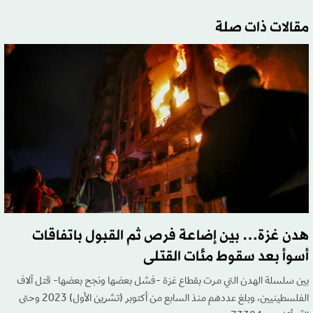
مقالات ذات صلة
هدن غزة… بين إضاعة فرص ثم القبول باتفاقات
أسوأ بعد سقوط مئات القتلى
بين سلسلة الهدن التي مرت بقطاع غزة -فشل بعضها ونجح بعضها- قتل آلاف
الفلسطينيين، وبلغ عددهم منذ السابع من أكتوبر (تشرين الأول) 2023 وحتى