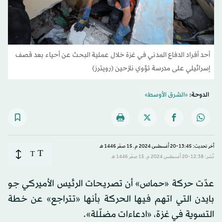
أحد أفراد الدفاع المدني في غزة خلال عملية البحث عن أحياء بعد قصف
إسرائيلي على مدرسة تؤوي نازحين (رويترز)
الدوحة:
«الشرق الأوسط»
آخر تحديث: 13:45-20 أغسطس 2024 م ـ 15 صفَر 1446 هـ
T
T
نُشر: 12:38-20 أغسطس 2024 م ـ 15 صفَر 1446 هـ
عدّت حركة «حماس» أن تصريحات الرئيس الأميركي جو
بايدن التي اتهم فيها الحركة بأنها «تتراجع» عن خطة
التسوية في غزة، «ادعاءات مضلّلة».