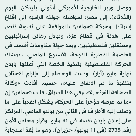
ووصل وزير الخارجية الأميركي أنتوني بلينكن، اليوم
(الثلاثاء)، إلى مصر؛ لمواصلة جولته الرامية إلى إقناع
إسرائيل وحركة «حماس» بالموافقة على تسوية تنص
على هدنة في قطاع غزة، وتبادل رهائن إسرائيليين
ومعتقلين فلسطينيين. وبعد جولة مفاوضات أُقيمت في
العاصمة القطرية الدوحة، الأسبوع الماضي، تتمسّك
الحركة الفلسطينية بتنفيذ الخطة التي أعلنها بايدن
نهاية مايو (أيار)، ودعت الوسطاء إلى «إلزام الاحتلال
بتنفيذ ما تم الاتفاق عليه»، حسبما أفادت «وكالة
الصحافة الفرنسية». وفي هذا السياق، قالت «حماس» إن
«ما تم عرضه مؤخراً على الحركة، يشكّل انقلاباً على ما
وصلت إليه الأطراف في الثاني من يوليو الماضي، المرتكز
على إعلان بايدن نفسه في 31 مايو، وقرار مجلس الأمن
رقم 2735 (في 11 يونيو/ حزيران)، وهو ما يُعَدّ استجابة