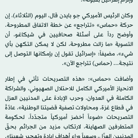
وكان الرئيس الأميركي جو بايدن قال، اليوم (الثلاثاء)، إن
حركة «حماس» «تتراجع» عن خطة الاتفاق المطروحة.
وأوضح رداً على أسئلة صحافيين في شيكاغو، أن
التسوية «ما زالت مطروحة، لكن لا يمكن التكهن بأي
شيء»، مضيفاً: «إسرائيل تقول إن بإمكانها التوصل إلى
نتيجة... (حماس) تتراجع الآن».
وأضافت «حماس»: «هذه التصريحات تأتي في إطار
الانحياز الأميركي الكامل للاحتلال الصهيوني، والشراكة
الكاملة في العدوان، وحرب الإبادة على المدنيين العزل
في قطاع غزة، ومحاولات تصفية قضيتنا الوطنية»، عادّةً
التصريحات «ضوءاً أخضرَ أميركياً متجدّداً، لحكومة
المتطرفين الصهاينة، لارتكاب مزيد من الجرائم بحقّ
المدنيين العزّل، وسعياً وراء أهداف إبادة وتهجير شعبنا».