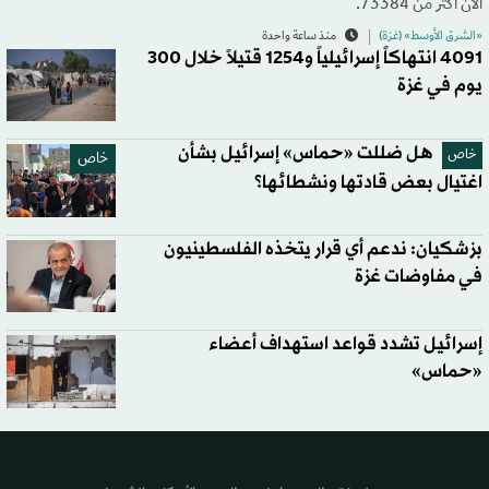
الآن أكثر من 73384.
«الشرق الأوسط» (غزة)
منذ ساعة واحدة
4091 انتهاكاً إسرائيلياً و1254 قتيلاً خلال 300
يوم في غزة
هل ضللت «حماس» إسرائيل بشأن
خاص
خاص
اغتيال بعض قادتها ونشطائها؟
بزشكيان: ندعم أي قرار يتخذه الفلسطينيون
في مفاوضات غزة
إسرائيل تشدد قواعد استهداف أعضاء
«حماس»