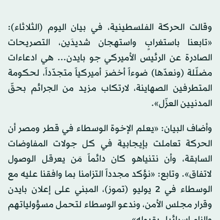
وقالت الحركة الفلسطينية، في بيان اليوم (الثلاثاء):
«تابعنا باستغرابٍ واستهجان شديدَين، التصريحات
الصادرة عن الرئيس الأميركي جو بايدن... هي ادعاءات
مضلّلة (ونعدّها) ضوءاً أخضرَ أميركياً متجدّداً، لحكومة
المتطرفين الصهاينة، لارتكاب مزيد من الجرائم بحقّ
المدنيين العزّل».
وأضاف البيان: «يعلم الإخوة الوسطاء في قطر ومصر أن
الحركة تعاملت بإيجابية في كل جولات المفاوضات
السابقة، وأن نتنياهو كان دائماً مَن يعرقل الوصول
لاتفاق». وتابع: «نؤكد مجدداً التزامنا بما وافقنا عليه مع
الوسطاء في 2 يوليو (تموز)، المبني على إعلان بايدن
وقرار مجلس الأمن، وندعو الوسطاء لتحمل مسؤولياتهم
وإلزام إسرائيل بقبوله».