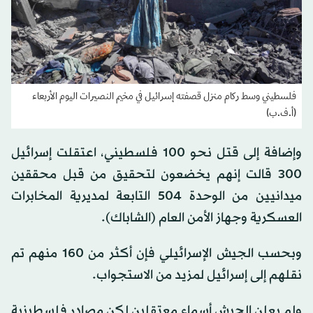
فلسطيني وسط ركام منزل قصفته إسرائيل في مخيم النصيرات اليوم الأربعاء
(أ.ف.ب)
وإضافة إلى قتل نحو 100 فلسطيني، اعتقلت إسرائيل
300 قالت إنهم يخضعون لتحقيق من قبل محققين
ميدانيين من الوحدة 504 التابعة لمديرية المخابرات
العسكرية وجهاز الأمن العام (الشاباك).
وبحسب الجيش الإسرائيلي فإن أكثر من 160 منهم تم
نقلهم إلى إسرائيل لمزيد من الاستجواب.
ولم يعلن الجيش أسماء معتقلين لكن مصادر فلسطينية