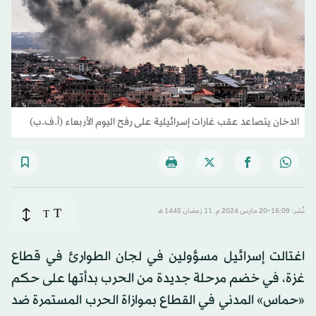
الدخان يتصاعد عقب غارات إسرائيلية على رفح اليوم الأربعاء (أ.ف.ب)
T
نُشر: 16:09-20 مارس 2024 م ـ 11 رَمضان 1445 هـ
T
اغتالت إسرائيل مسؤولين في لجان الطوارئ في قطاع
غزة، في خضم مرحلة جديدة من الحرب بدأتها على حكم
«حماس» المدني في القطاع بموازاة الحرب المستمرة ضد