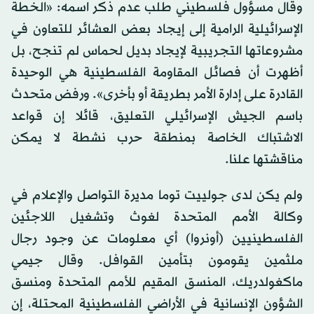
وقال مسؤول فلسطيني طلب عدم ذكر اسمه: «الخطة
الإسرائيلية الرامية إلى إيجاد بعض العشائر للتعاون في
مشروعاتها التجريبية لإيجاد بديل لحماس لم تنجح، بل
أظهرت أن فصائل المقاومة الفلسطينية هي الوحيدة
القادرة على إدارة الأمر بطريقة أو بأخرى». ورفض متحدث
باسم الجيش الإسرائيلي التعليق، قائلا إن قواعد
الاشتباك الخاصة بمنطقة حرب نشطة لا يمكن
مناقشتها علنا.
ولم يكن لدى جولييت توما مديرة التواصل والإعلام في
وكالة الأمم المتحدة لغوث وتشغيل اللاجئين
الفلسطينيين (أونروا) أي معلومات عن وجود رجال
ملثمين يقومون بتأمين القوافل. وقال جيمي
ماكغولدريك، المنسق المقيم للأمم المتحدة ومنسق
الشؤون الإنسانية في الأراضي الفلسطينية المحتلة، إن