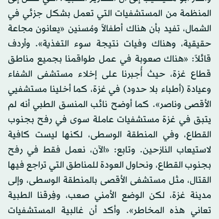
المنظمة من المستشفيات التي تعمل بشكل جزئي في
الشمال، تفيد بأن هناك أطفالاً ومُسنين «يعانون مجاعة
حقيقية، وهناك وفيات نتيجة سوء التغذية». وأردف
قائلاً: «هناك صعوبة في عمل طواقمنا بجميع مناطق
قطاع غزة، حيث أُجبرنا على إخلاء مستشفى الشفاء
وعيادة (أطباء بلا حدود) في غزة، كما أخلينا مستشفيي
الأقصى وناصر». كما أوضح نائب المنسق الطبي أنه لم
يتبق في غزة مستشفيات عاملة سوى في رفح بجنوب
القطاع، وفي المنطقة الوسطى، لكنها ليست كافية
لاستيعاب النازحين. وتابع: «الآن، نعمل فقط في رفح
بجنوب القطاع، ونحاول العودة للمناطق التي تراجع فيها
القتال، مثل مستشفى الأقصى بالمنطقة الوسطى، وإلى
مدينة غزة، لكن الوضع الأمني صعب، وفِرقنا الطبية
تعاني هذه المخاطر». وأكد أن غالبية المستشفيات