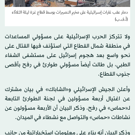
دمار عقب غارات إسرائيلية على مخيم النصيرات بوسط قطاع غزة ليلة الثلاثاء
(أ.ف.ب)
ولا تتركز الحرب الإسرائيلية على مسؤولي المساعدات
في منطقة شمال القطاع التي استؤنف فيها القتال على
نحو واسع بعد هجوم إسرائيل على مستشفى الشفاء
الطبي، بل طالت أيضاً مسؤولي طوارئ في رفح بأقصى
جنوب القطاع.
وأعلن الجيش الإسرائيلي و«الشاباك» في بيان مشترك
عن اغتيال أربعة مسؤولين في لجنة الطوارئ التابعة
لـ«حماس» في رفح، وذكر البيان أن الأربعة مسؤولون عن
نشاطات «حماس» والتواصل مع نشطاء في الميدان.
وذكر البيان أنه بناء على معلومات استخباراتية من جانب