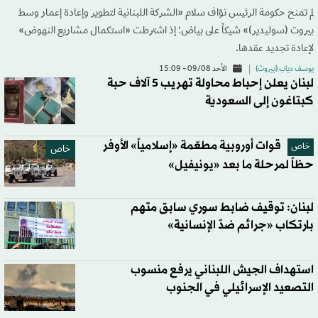
لم تمنح حكومة الرئيس نوّاف سلام «الشركة اللبنانية لتطوير وإعادة إعمار وسط
بيروت (سوليدير)» شيكاً على بياض؛ إذ اشترطت «استكمال مشاريع النهوض»
لإعادة تجديد عقدها.
يوسف دياب (بيروت)
الأحد 09/08 - 15:09
لبنان يعلن إحباط محاولة تهريب 5 آلاف حبة
كبتاغون إلى السعودية
قوات أوروبية مطعّمة «إسلامياً» الأوفر
خاص
خاص
حظاً لمرحلة ما بعد «يونيفيل»
لبنان: توقيف ضابط سوري سابق متهم
بارتكاب «جرائم ضدّ الإنسانية»
استهداف الجيش اللبناني يرفع منسوب
التصعيد الإسرائيلي في الجنوب