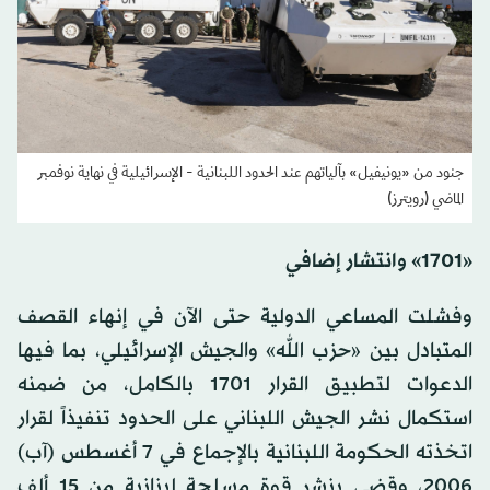
جنود من «يونيفيل» بآلياتهم عند الحدود اللبنانية - الإسرائيلية في نهاية نوفمبر
الماضي (رويترز)
«1701» وانتشار إضافي
وفشلت المساعي الدولية حتى الآن في إنهاء القصف
المتبادل بين «حزب الله» والجيش الإسرائيلي، بما فيها
الدعوات لتطبيق القرار 1701 بالكامل، من ضمنه
استكمال نشر الجيش اللبناني على الحدود تنفيذاً لقرار
اتخذته الحكومة اللبنانية بالإجماع في 7 أغسطس (آب)
2006، وقضى بنشر قوة مسلحة لبنانية من 15 ألف