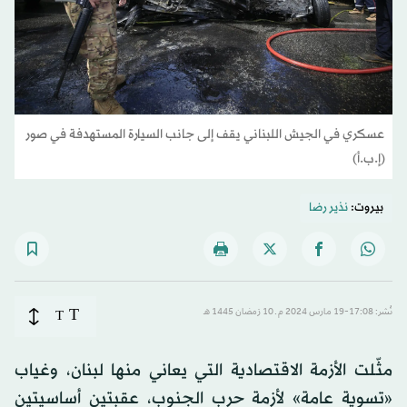
عسكري في الجيش اللبناني يقف إلى جانب السيارة المستهدفة في صور
(إ.ب.أ)
بيروت:
نذير رضا
T
نُشر: 17:08-19 مارس 2024 م ـ 10 رَمضان 1445 هـ
T
مثّلت الأزمة الاقتصادية التي يعاني منها لبنان، وغياب
«تسوية عامة» لأزمة حرب الجنوب، عقبتين أساسيتين