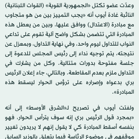
وعدّت عضو تكتل «الجمهورية القوية» (القوات اللبنانية)
النائبة غادة أيوب أنه «يجب التمييز بين من هو متجاوب
مع مبادرة (الاعتدال) ووافق عليها، وبين من يعطل هذه
المبادرة التي تتضمن بشكل واضح آلية تقوم على تداعي
النواب للتداول ليوم واحد، وفي نهاية التداول، وبمعزل عن
نتيجته، يتم توجيه نداء إلى رئيس المجلس للدعوة إلى
جلسة مفتوحة بدورات متتالية. وكل من يشارك في
التداول ملزم بعدم المقاطعة. وبالتالي، جاء إعلان الرئيس
بري بدعواه وإصراره على ترؤس الحوار ليسقط هذه
المبادرة».
ولفتت أيوب في تصريح لـ«الشرق الأوسط» إلى أنه
«بمجرد قول الرئيس بري إنه سوف يترأس الحوار، فهو
بنفسه أسقط المبادرة كي لا يقول إنهم لا يريدون تغيير
موقفهم في موضوع الرئاسة فيما يتعلق بالوزير السابق