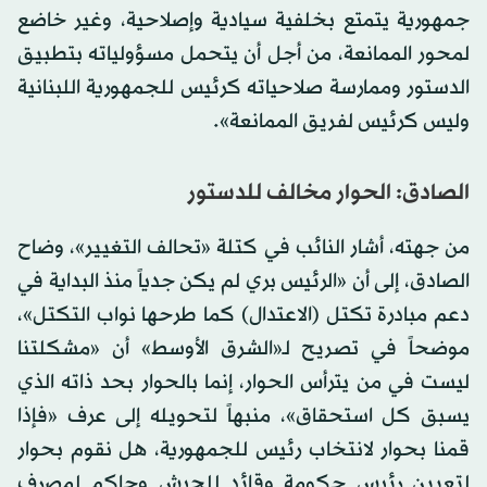
جمهورية يتمتع بخلفية سيادية وإصلاحية، وغير خاضع
لمحور الممانعة، من أجل أن يتحمل مسؤولياته بتطبيق
الدستور وممارسة صلاحياته كرئيس للجمهورية اللبنانية
وليس كرئيس لفريق الممانعة».
الصادق: الحوار مخالف للدستور
من جهته، أشار النائب في كتلة «تحالف التغيير»، وضاح
الصادق، إلى أن «الرئيس بري لم يكن جدياً منذ البداية في
دعم مبادرة تكتل (الاعتدال) كما طرحها نواب التكتل»،
موضحاً في تصريح لـ«الشرق الأوسط» أن «مشكلتنا
ليست في من يترأس الحوار، إنما بالحوار بحد ذاته الذي
يسبق كل استحقاق»، منبهاً لتحويله إلى عرف «فإذا
قمنا بحوار لانتخاب رئيس للجمهورية، هل نقوم بحوار
لتعيين رئيس حكومة وقائد للجيش وحاكم لمصرف