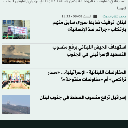
السابعة في مفاوضات «روما 2» يكمن باستعداد الوفد الإسرائيلي المفاوض للبحث
فيهما
محمد شقير (بيروت)
السبت 08/08 - 15:33
لبنان: توقيف ضابط سوري سابق متهم
بارتكاب «جرائم ضدّ الإنسانية»
استهداف الجيش اللبناني يرفع منسوب
التصعيد الإسرائيلي في الجنوب
المفاوضات اللبنانية - الإسرائيلية... «مسار
تراكمي» أم «مفاوضات مفتوحة»؟
إسرائيل ترفع منسوب الضغط في جنوب لبنان