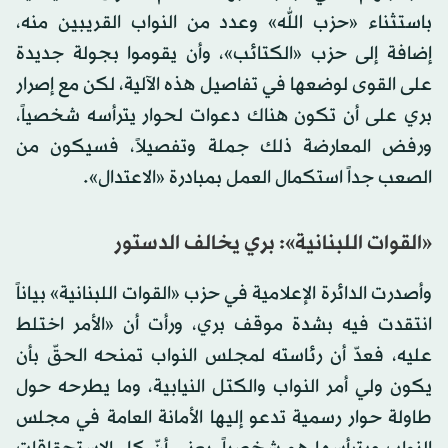
باستثناء «حزب الله» وعدد من النواب القريبين منه،
إضافة إلى حزب «الكتائب»، وأن يقوموا بجولة جديدة
على القوى لوضعها في تفاصيل هذه الآلية، لكن مع إصرار
بري على أن تكون هناك دعوات لحوار يترأسه شخصياً،
ورفض المعارضة ذلك جملة وتفصيلاً، فسيكون من
الصعب جداً استكمال العمل بمبادرة «الاعتدال».
«القوات اللبنانية»: بري يخالف الدستور
وأصدرت الدائرة الإعلامية في حزب «القوات اللبنانية» بياناً
انتقدت فيه بشدة موقف بري، ورأت أن «الأمر اختلط
عليه، فعدّ أن رئاسته لمجلس النواب تمنحه الحقّ بأن
يكون ولي أمر النواب والكتل النيابية، وما يطرحه حول
طاولة حوار رسمية تدعو إليها الأمانة العامة في مجلس