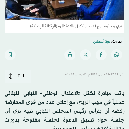
بري مجتمعاً مع أعضاء تكتل «الاعتدال» (الوكالة الوطنية)
بيروت:
بولا أسطيح
T
نُشر: 17:16-11 مارس 2024 م ـ 02 رَمضان 1445 هـ
T
باتت مبادرة تكتل «الاعتدال الوطني» النيابي اللبناني
عملياً في مهب الريح، مع إعلان عدد من قوى المعارضة
رفضه أن يترأس رئيس المجلس النيابي نبيه بري أي
جلسة حوار تسبق الدعوة لجلسة مفتوحة بدورات
متتالية لانتخاب رئيس للجمهورية.