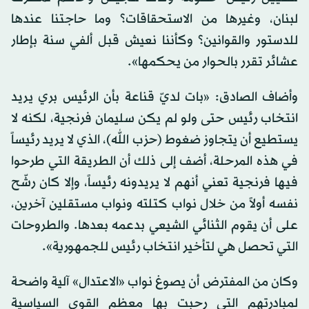
لبنان، وغيرها من الاستحقاقات؟ وما حاجتنا عندها
للدستور والقوانين؟ وكأننا نعيش قبل ألفي سنة بإطار
عشائر تقرر بالحوار من يحكمها».
وأضاف الصادق: «بات لديّ قناعة بأن الرئيس بري يريد
انتخاب رئيس حتى ولو لم يكن سليمان فرنجية، لكنه لا
يستطيع أن يتجاوز ضغوط (حزب الله)، الذي لا يريد رئيساً
في هذه المرحلة، أضف إلى ذلك أن الطريقة التي طرحوا
فيها فرنجية تعني أنهم لا يريدونه رئيساً، وإلا كان رشّح
نفسه أولاً من خلال نواب كتلته ونواب مستقلين آخرين،
على أن يقوم الثنائي الشيعي بدعمه بعدها. والطروحات
التي تحصل هي لتأخير انتخاب رئيس للجمهورية».
وكان من المفترض أن يصوغ نواب «الاعتدال» آلية واضحة
لمبادرتهم التي رحبت بها معظم القوى السياسية