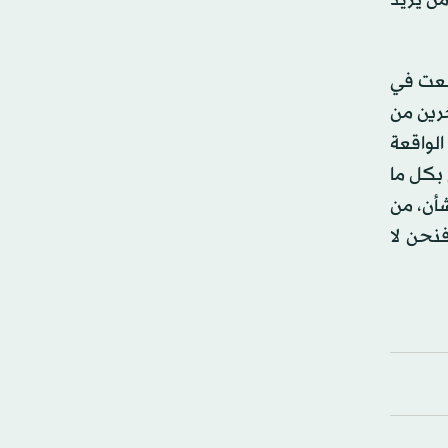
من يريد
سعت في
خرين من
الواقعة
 بكل ما
شأن، من
فنحن لا