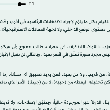
T
T
قيام بكل ما يلزم لإجراء الانتخابات الرئاسية في أقرب وق
ى مستوى الوضع الداخلي، ولا لجهة المعادلات الاستراتيجية».
حزب «القوات اللبنانية»، في معراب، طالب جعجع بأن «يكو
وليس مجرد صورة تعلّق في قصر بعبدا، وبالتالي لن نقبل الإتيا
علاقة لتطبيق الـ1701، بسدّة الرئاسة، من قريب، ولا من بعيد، فمن يريد تطبيق أي مسألة، إ
ممكن تحقيقه، ليعطه من (جيبه)، لا من (جيبنا)، الأمر الذي نر
ء الدولة غير الموجودة حالياً، ويطبّق الإصلاحات، ولا تربط