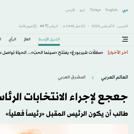
عربي
English
Türkçe
اردو
فارسى
الخميس,
6 أغسطس 2026
-
22 صفَر 1448 هـ
الرياض
℃
44
غيوم قاتمة
الشرق الأوسط​
العالم
الرأي
ا
السوق السعودية تتراجع 0.7 % بعد بلوغها أعلى مستوى منذ يونيو
آخر الأخبار
العالم العربي
المشرق العربي
جعجع لإجراء الانتخابات الرئ
طالب أن يكون الرئيس المقبل «رئيساً فعلياً»