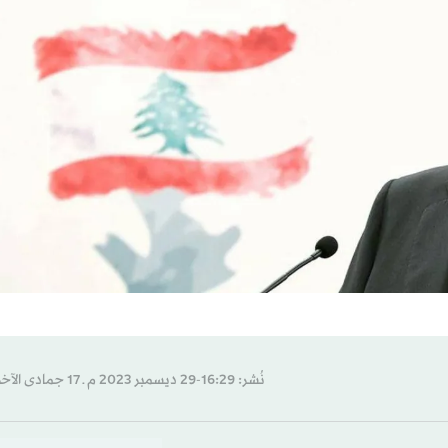
نُشر: 16:29-29 ديسمبر 2023 م ـ 17 جمادى الآخرة 1445 هـ