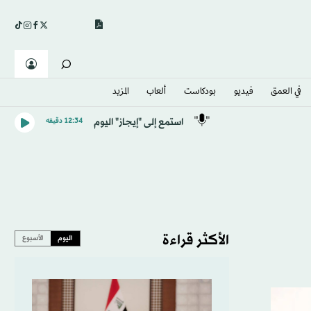
في العمق
فيديو
بودكاست
ألعاب
المزيد
استمع إلى "إيجاز" اليوم
12:34 دقيقه
الأكثر قراءة
اليوم
الأسبوع