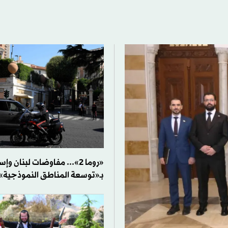
«روما 2»... مفاوضات لبنان و
بـ«توسعة المناطق النموذجية»