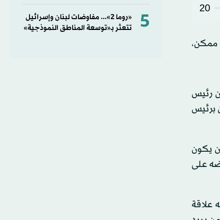
20
5
«روما 2»... مفاوضات لبنان وإسرائيل
تتعثر بـ«توسعة المناطق النموذجية»
ت ممكن،
ن رئيس
ن برئيس
ما أن يكون
فضه على
ه علاقة