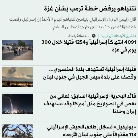
نتنياهو يرفض خطة ترمب بشأن غزة
قال رئيس الوزراء الإسرائيلي بنيامين نتنياهو اليوم (الأحد) إن إسرائيل رفضت
خطة مؤلفة من 15 بندا التي طرحها مجلس السلام.
«الشرق الأوسط» (تل أبيب)
منذ ساعة واحدة
4091 انتهاكاً إسرائيلياً و1254 قتيلاً خلال 300
يوم في غزة
قنبلة إسرائيلية تستهدف بلدة المنصوري...
وقصف على بلدة ميس الجبل في جنوب لبنان
قائد البحرية الإسرائيلية السابق: نعاني من
نقص في الصواريخ مثل أميركا وقد نستهدف
إيران وحدنا
«يونيفيل» تسجّل إطلاق الجيش الإسرائيلي
113 مقذوفاً على جنوب لبنان الأربعاء