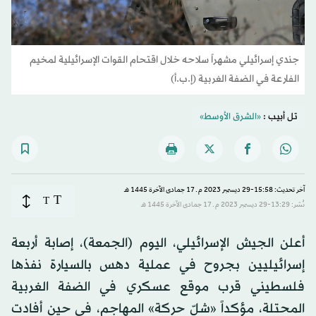
جندي إسرائيلي مشهراً سلاحه خلال اقتحام القوات الإسرائيلية لمخيم
الفارعة في الضفة الغربية (إ.ب.أ)
تل أبيب :
«الشرق الأوسط»
آخر تحديث: 15:58-29 ديسمبر 2023 م ـ 17 جمادى الآخرة 1445 هـ
T
T
نُشر: 13:29-29 ديسمبر 2023 م ـ 17 جمادى الآخرة 1445 هـ
أعلن الجيش الإسرائيلي، اليوم (الجمعة)، إصابة أربعة
إسرائيليين بجروح في عملية دهس بالسيارة نفذها
فلسطيني قرب موقع عسكري في الضفة الغربية
المحتلة، مؤكداً «شلّ حركة» المهاجم، في حين أفادت