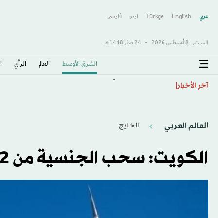
عربي
English
Türkçe
اردو
فارسى
السبت,
8 أغسطس 2026
-
24 صفَر 1448 هـ
الشرق الأوسط​
العالم
الرأي
ا
«الشيوخ» الأميركي يقر مشروع قانون تمويل لتجنب إغلا
آخر الأخبار
العالم العربي
الخليج
الكويت: سحب الجنسية من 2192 شخصاً ومن يتبعهم