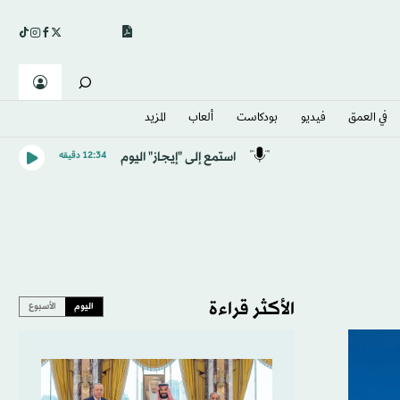
في العمق
فيديو
بودكاست
ألعاب
المزيد
استمع إلى "إيجاز" اليوم
12:34 دقيقه
الأكثر قراءة
اليوم
الأسبوع