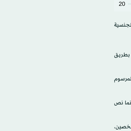
20
قاط الجنسية
معهم بطريق
من 26 شخصاً، بينما نص المرسوم
م 93 سحب الجنسية من 491 شخصاً، بينما نص
حب الجنسية من شخصين،