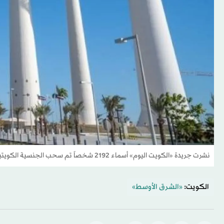
نشرت جريدة «الكويت اليوم» أسماء 2192 شخصاً تم سحب الجنسية الكويتية منهم وممن يكون قد اكتسبها معهم بطريق التبعية (الشرق الأوسط)
الكويت:
«الشرق الأوسط»