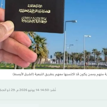
نُشر: 14:50-14 يونيو 2026 م ـ 29 ذو الحِجّة 1447 هـ