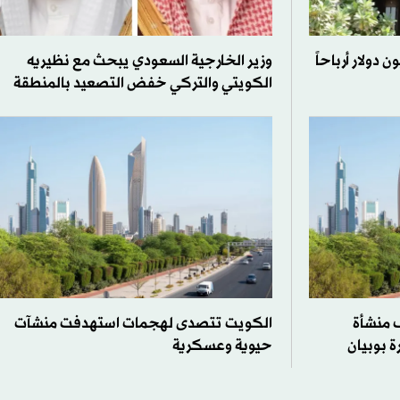
ويت تُحقق 45.1 مليون دولار أرباحاً
وزير الخارجية السعودي يبحث مع نظيريه
الكويتي والتركي خفض التصعيد بالمنطقة
 منشأة
الكويت تتصدى لهجمات استهدفت منشآت
 بوبيان
حيوية وعسكرية