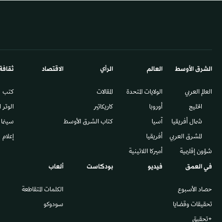
الشرق الأوسط​
العالم
الرأي
الاقتصاد
ثقافة
العالم العربي
الولايات المتحدة
المقالات
كتب
الخليج
أوروبا
كاريكاتير
الوتر 
شمال أفريقيا
آسيا
كتاب الشرق الأوسط
سينما
المشرق العربي
أفريقيا
إعلام
شؤون إقليمية
أميركا اللاتينية
في العمق
فيديو
بودكاست
ألعاب
حصاد الأسبوع
الكلمات المتقاطعة
تحقيقات وقضايا
سودوكو
+تحقيق