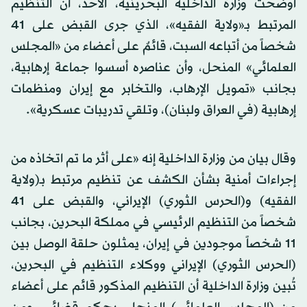
أوضحت وزارة الداخلية البحرينية، الأحد، أن التنظيم
المرتبط بـ«ولاية الفقيه»، الذي جرى القبض على 41
شخصاً من أتباعه السبت، قائمٌ على أعضاء من «المجلس
العلمائي» المنحل، وأن عناصره أسسوا جماعة إرهابية،
بجانب «تمويل الإرهاب، والتخابر مع إيران ومنظمات
إرهابية (في العراق ولبنان)، وتلقي تدريبات عسكرية».
وقال بيان من وزارة الداخلية إنه «على أثر ما تم اتخاذه من
إجراءات أمنية بشأن الكشف عن تنظيم مرتبط بـ(ولاية
الفقيه) و(الحرس الثوري) الإيراني، والقبض على 41
شخصاً من التنظيم الرئيسي في مملكة البحرين، بجانب
11 شخصاً موجودين في إيران، يمثلون حلقة الوصل بين
(الحرس الثوري) الإيراني ووكلاء التنظيم في البحرين،
تُبين وزارة الداخلية أن التنظيم المذكور قائم على أعضاء