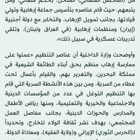
من (المجلس العلمائي) المنحل، بحكم قضائي، ومن
يتبعهم، حيث قام عناصره بتأسيس جماعة إرهابية وتولي
قيادتها، بجانب تمويل الإرهاب، والتخابر مع دولة أجنبية
(إيران) ومنظمات إرهابية (في العراق ولبنان)، وتلقي
تدريبات عسكرية في سبيل ذلك».
وأوضحت وزارة الداخلية أن عناصر التنظيم «عملوا على
ممارسة إرهاب منظم بحق أبناء الطائفة الشيعية في
مملكة البحرين، والتغرير بهم، والقيام بأعمال تحت
غطاء من السرية، ومن بين هذه الأنشطة السرية التي قام
بها التنظيم التوغل في عدد من المؤسسات الدينية
والاجتماعية والخيرية والتعليمية، ومنها رياض الأطفال
والمدارس والحوزات الدينية، بجانب مفاصل العمل
المجتمعي؛ بهدف نشر ثقافة الولاء للخارج، وتحديداً
لـ(الحرس الثوري) الإيراني و(ولاية الفقيه)، ومعاداة الدولة،