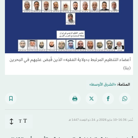
أعضاء التنظيم المرتبط بـ«ولاية الفقيه» الذين قُبض عليهم في البحرين
(بنا)
المنامة:
«الشرق الأوسط»
T
نُشر: 16:36-10 مايو 2026 م ـ 24 ذو القِعدة 1447 هـ
T