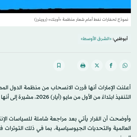
نموذج لحفارات نفط أمام شعار منظمة «أوبك» (رويترز)
أبوظبي:
«الشرق الأوسط»
أعلنت الإمارات أنها قررت الانسحاب من منظمة الدول الم
التنفيذ ابتداءً من الأول من مايو (أيار) 2026، مشيرة إلى أنها خطوة تعكس تحولاً في نهجها الاستراتيجي في إدارة قطاع الطاقة.
وأوضحت أن القرار يأتي بعد مراجعة شاملة للسياسات الإنت
العالمية والتحديات الجيوسياسية، بما في ذلك التوترات 