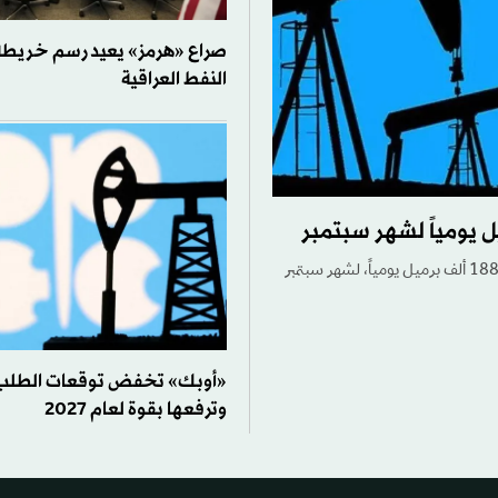
صراع «هرمز» يعيد رسم خريطة
النفط العراقية
قررت الدول السبع الأعضاء في تحالف «أوبك بلس»، الأحد، زيادة حصص الإنتاج بنحو 188 ألف برميل يومياً، لشهر سبتمبر
وترفعها بقوة لعام 2027