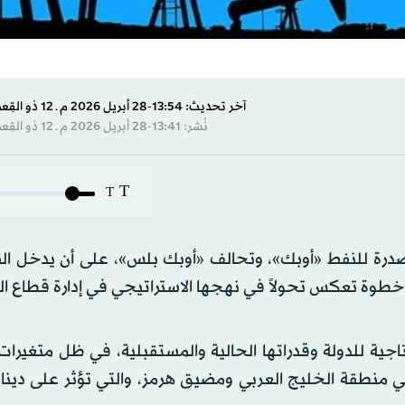
آخر تحديث: 13:54-28 أبريل 2026 م ـ 12 ذو القِعدة 1447 هـ
نُشر: 13:41-28 أبريل 2026 م ـ 12 ذو القِعدة 1447 هـ
T
T
صدرة للنفط «أوبك»، وتحالف «أوبك بلس»، على أن يدخل القر
اجية للدولة وقدراتها الحالية والمستقبلية، في ظل متغيرا
في منطقة الخليج العربي ومضيق هرمز، والتي تؤثر على دين