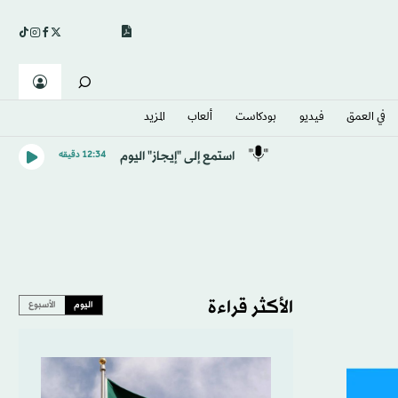
في العمق
فيديو
بودكاست
ألعاب
المزيد
استمع إلى "إيجاز" اليوم
12:34 دقيقه
الأكثر قراءة
اليوم
الأسبوع