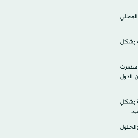
 المحلي
رت بشكل
1967 عبر إمارة أبوظبي، واستمرت
بين الدول
ة بشكلٍ
ب.
والحلول