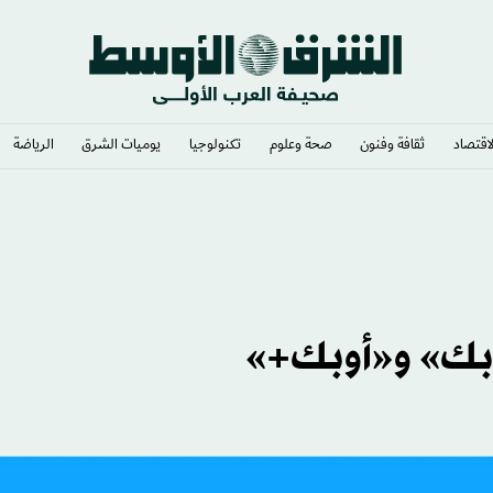
لاقتصاد
ثقافة وفنون
صحة وعلوم
تكنولوجيا
يوميات الشرق​
الرياضة
أوبك» و«أوبك+»