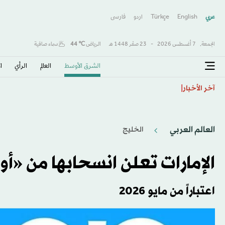
عربي
English
Türkçe
اردو
فارسى
الجمعة,
7 أغسطس 2026
-
23 صفَر 1448 هـ
الرياض
℃
44
سماء صافية
الشرق الأوسط​
العالم
الرأي
ا
«الفطر السحري» يُعيد ذكريات مفقودة لمريضة ألزهايمر
آخر الأخبار
العالم العربي
الخليج
الإمارات تعلن انسحابها من «
اعتباراً من مايو 2026