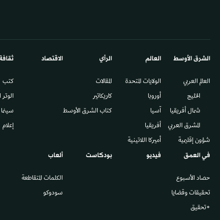
الشرق الأوسط​
العالم
الرأي
الاقتصاد
ثقافة
العالم العربي
الولايات المتحدة
المقالات
كتب
الخليج
أوروبا
كاريكاتير
الوتر 
شمال أفريقيا
آسيا
كتاب الشرق الأوسط
سينما
المشرق العربي
أفريقيا
إعلام
شؤون إقليمية
أميركا اللاتينية
في العمق
فيديو
بودكاست
ألعاب
حصاد الأسبوع
الكلمات المتقاطعة
تحقيقات وقضايا
سودوكو
+تحقيق