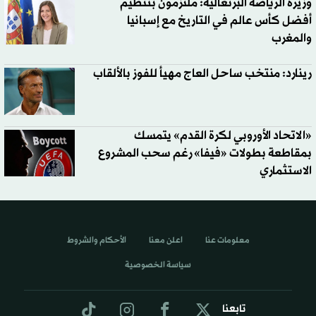
وزيرة الرياضة البرتغالية: ملتزمون بتنظيم
أفضل كأس عالم في التاريخ مع إسبانيا
والمغرب
رينارد: منتخب ساحل العاج مهيأ للفوز بالألقاب
«الاتحاد الأوروبي لكرة القدم» يتمسك
بمقاطعة بطولات «فيفا» رغم سحب المشروع
الاستثماري
معلومات عنا
اعلن معنا
الأحكام والشروط
سياسة الخصوصية
تابعنا