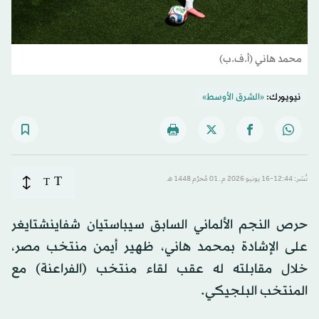
محمد هاني (أ.ف.ب)
نيويورك:
«الشرق الأوسط»
T
نُشر: 12:44-16 يونيو 2026 م ـ 01 مُحرَّم 1448 هـ
T
حرص النجم الألماني السابق سيباستيان شفاينشتايغر
على الإشادة بمحمد هاني، ظهير أيمن منتخب مصر،
خلال مقابلته له عقب لقاء منتخب (الفراعنة) مع
المنتخب البلجيكي.