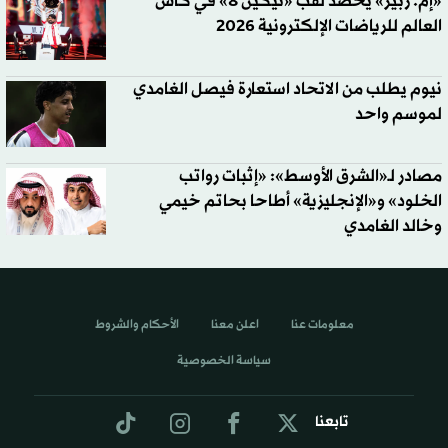
«إم. زبير» يحصد لقب «تيكين 8» في كأس
العالم للرياضات الإلكترونية 2026
نيوم يطلب من الاتحاد استعارة فيصل الغامدي
لموسم واحد
مصادر لـ«الشرق الأوسط»: «إثبات رواتب
الخلود» و«الإنجليزية» أطاحا بحاتم خيمي
وخالد الغامدي
معلومات عنا
اعلن معنا
الأحكام والشروط
سياسة الخصوصية
تابعنا