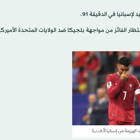
سبانيا في الدقيقة 91.
روبا 2024 لدور الثمانية في انتظار الفائز من مواجهة بلجيكا ضد الولايات المتحدة الأم
عد الهزيمة من إسبانيا (أ.ف.ب)