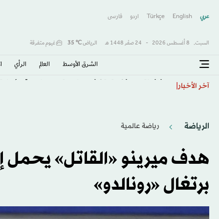
عربي
English
Türkçe
اردو
فارسى
السبت,
8 أغسطس 2026
-
24 صفَر 1448 هـ
الرياض
℃
35
غيوم متفرقة
الشرق الأوسط​
العالم
الرأي
ا
كولومبيا تتحول لليمين وتنصّب حليف ترمب «دي لا إسبرييا
آخر الأخبار
الرياضة
رياضة عالمية
هدف ميرينو «القاتل» يحمل إس
برتغال «رونالدو»