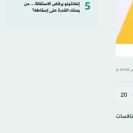
5
إنفانتينو يرفض الاستقالة… من
يملك القدرة على إسقاطه؟
20
قين ضمن منافسات