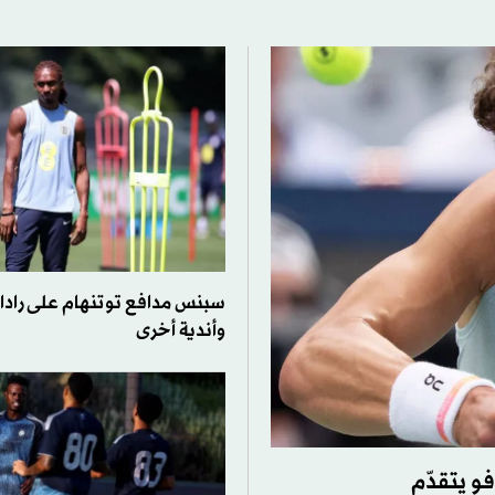
سبنس مدافع توتنهام على رادار 
وأندية أخرى
و يتقدّم