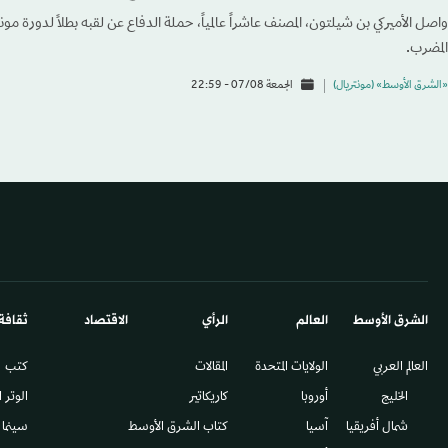
واصل الأميركي بن شيلتون، المصنف عاشراً عالمياً، حملة الدفاع عن لقبه بطلاً لدورة مونت
المضرب.
«الشرق الأوسط» (مونتريال)
الجمعة 07/08 - 22:59
الشرق الأوسط​
العالم
الرأي
الاقتصاد
ثقافة
العالم العربي
الولايات المتحدة
المقالات
كتب
الخليج
أوروبا
كاريكاتير
الوتر 
شمال أفريقيا
آسيا
كتاب الشرق الأوسط
سينما