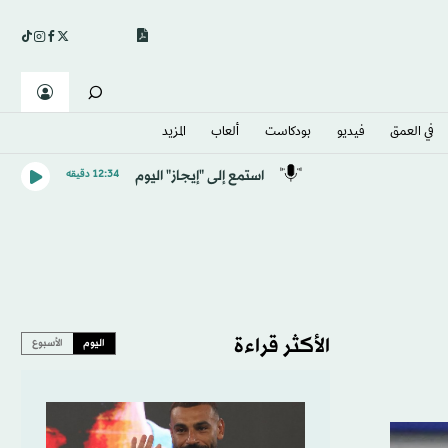
في العمق
فيديو
بودكاست
ألعاب
المزيد
استمع إلى "إيجاز" اليوم
12:34 دقيقه
الأكثر قراءة
اليوم
الأسبوع