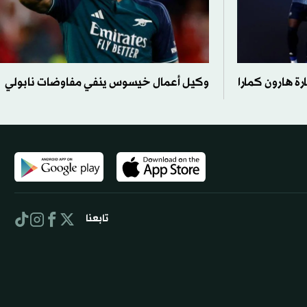
ة هارون كمارا
وكيل أعمال خيسوس ينفي مفاوضات نابولي
تابعنا