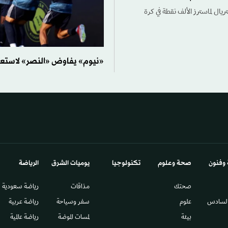
ريال لماسترز الألف نقطة في كرة
«نيوم» يفاوض «النصر» لاستعار
 وفنون
صحة وعلوم
تكنولوجيا
يوميات الشرق​
الرياضة
صحتك
مذاقات
رياضة سعودية
السادس​
علوم
سفر وسياحة
رياضة عربية
بيئة
لمسات الموضة
رياضة عالمية