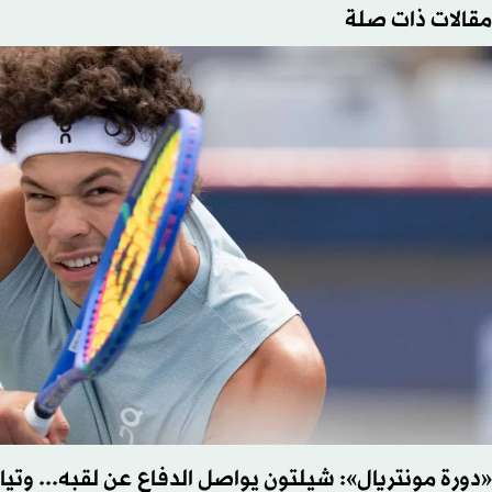
مقالات ذات صلة
«دورة مونتريال»: شيلتون يواصل الدفاع عن لقبه... وتياف