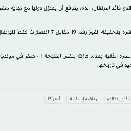
 قائد البرتغال، الذي يتوقع أن يعتزل دولياً مع نهاية مشوا
كما واصل الماتادور تفوقه التاريخي في المواجهات المباشرة بتحقيقه الفوز رقم 19 مقابل 7
يد في تاريخها.
انو رونالدو
رياضة إسبانية
أميركا