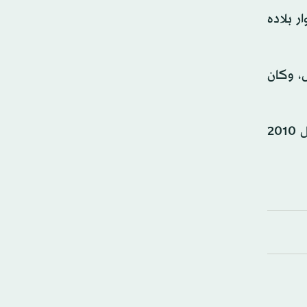
ر بلاده
 انتصارات فقط للبرتغال، وكان
وكررت إسبانيا أيضاً سيناريو إقصاء البرتغال من دور الـ16 للمرة الثانية بعدما فازت بنفس النتيجة 1 - صفر في مونديال 2010