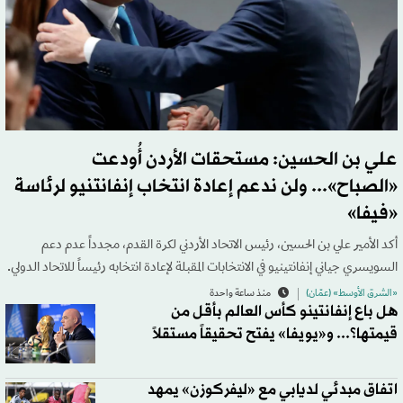
علي بن الحسين: مستحقات الأردن أُودعت
«الصباح»... ولن ندعم إعادة انتخاب إنفانتنيو لرئاسة
«فيفا»
أكد الأمير علي بن الحسين، رئيس الاتحاد الأردني لكرة القدم، مجدداً عدم دعم
السويسري جياني إنفانتينيو في الانتخابات المقبلة لإعادة انتخابه رئيساً للاتحاد الدولي.
«الشرق الأوسط» (عمّان)
منذ ساعة واحدة
هل باع إنفانتينو كأس العالم بأقل من
قيمتها؟... و«يويفا» يفتح تحقيقاً مستقلاً
اتفاق مبدئي لديابي مع «ليفركوزن» يمهد