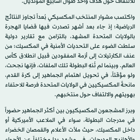
للالتفاف حول هدف واحد طوال أسابيع المونديال.
واكتسب مشوار المنتخب المكسيكي بُعداً تجاوز النتائج
الرياضية؛ إذ جاء بعد أشهر تصدرت فيها قضايا الهجرة
بالولايات المتحدة المشهد، بالتزامن مع تقارير دولية
سلطت الضوء على التحديات الأمنية في المكسيك؛ من
عنف الكارتيلات إلى أزمة المفقودين قبيل انطلاق كأس
العالم. وبينما لم تُنهِ البطولة تلك الملفات، فإنها نجحت،
ولو مؤقتاً، في تحويل اهتمام الجماهير إلى كرة القدم،
مانحةً المكسيكيين في الولايات المتحدة فرصة للاحتفاء
بهويتهم والالتفاف حول منتخبهم.
وبرز المشجعون المكسيكيون بين أكثر الجماهير حضوراً
في مدرجات البطولة، سواء في الملاعب الأميركية أو
داخل المكسيك، حيث ملأت الأعلام والقمصان الخضراء
والأهازيج المدرجات، في مشهد بدا مختلفاً عن الأجواء