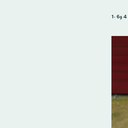
وقدَّم دي مينو، المصنف السادس عالمياً، أداءً متقناً على ملعب آندي موراي أرينا المشمس، حيث حسم اللقاء بنتيجة 6- 4 و6 -1