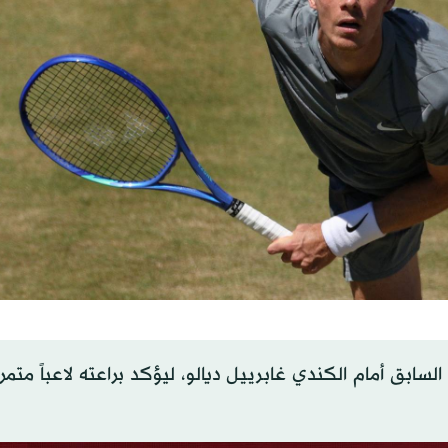
لسابق أمام الكندي غابرييل ديالو، ليؤكد براعته لاعباً متمر