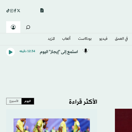
في العمق
فيديو
بودكاست
ألعاب
المزيد
استمع إلى "إيجاز" اليوم
12:34 دقيقه
الأكثر قراءة
اليوم
الأسبوع