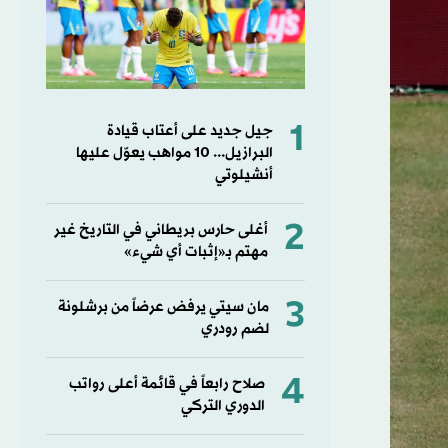
1
جيل جديد على أعتاب قيادة
البرازيل... 10 مواهب يعوّل عليها
أنشيلوتي
2
أغلى حارس بريطاني في التاريخ غير
مهتم بـ«إثبات أي شيء»
3
مان سيتي يرفض عرضاً من برشلونة
لضم رودري
4
صلاح رابعاً في قائمة أعلى رواتب
الدوري التركي