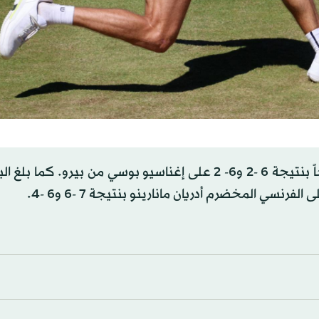
وسيواجه في الدور المقبل ناكاشيما، الذي حقق فوزاً مريحاً بنتيجة 6 -2 و6- 2 على إغناسيو بوسي من بيرو
رنسي المخضرم أدريان مانارينو بنتيجة 7 -6 و6 -4.