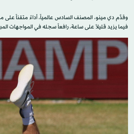
فيما يزيد قليلاً على ساعة، رافعاً سجله في المواجهات الم