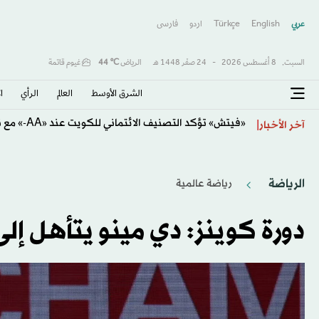
عربي
English
Türkçe
اردو
فارسى
السبت,
8 أغسطس 2026
-
24 صفَر 1448 هـ
الرياض
℃
44
غيوم قاتمة
الشرق الأوسط​
العالم
الرأي
ا
تساقط الشَّعر... متى يمكن إنقاذ ما تبقّى؟
آخر الأخبار
الرياضة
رياضة عالمية
دورة كوينز: دي مينو يتأهل إلى