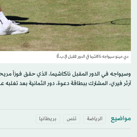
دي مينو سيواجه ناكاشيما في الدور المقبل (إ.ب.أ)
آرثر فيري، المشارك ببطاقة دعوة، دور الثمانية بعد تغلبه على الف
مواضيع
الرياضة
تنس
بريطانيا