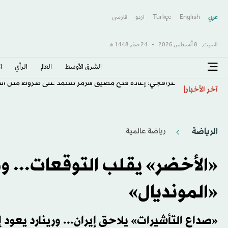
عربي
English
Türkçe
اردو
فارسى
السبت,
8 أغسطس 2026
-
24 صفَر 1448 هـ
الشرق الأوسط​
العالم
الرأي
ا
عراقجي: إعادة فتح مضيق هرمز تعتمد على شروط مثل التع
آخر الأخبار
الرياضة
رياضة عالمية
«الأخضر» يقلب التوقعات... ومن
«المونديال»
«صداع التأشيرات» يلاحق إيران... ورينارد يعود 