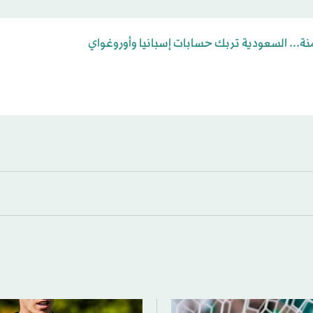
نة... السعودية تربك حسابات إسبانيا وأوروغواي