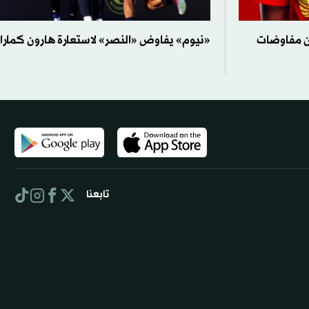
 عن مفاوضات
«نيوم» يفاوض «النصر» لاستعارة هارون كمارا
تابعنا