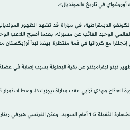
أوروغواي في تاريخ «المونديال».
 الكونغو الديمقراطية، في مباراة قد تشهد الظهور المونديالي
اً)، الباحث عن اللقب العالمي الوحيد الغائب عن مسيرته، بعدما أصبح اللاعب ال
ترا مع كرواتيا في قمة منتظرة، بينما تبدأ أوزبكستان مش
هير تينو ليفرامينتو عن بقية البطولة بسبب إصابة في عضلة
رة الجناح مهدي ترابي عقب مباراة نيوزيلندا، وسط استمرار 
كما أطاح الاتحاد التونسي بالمدرب صبري لموشي عقب الخسارة الثقيلة 5-1 أمام السويد، وعيّن الفرنسي ه