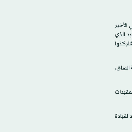
 الأخير
وحيد الذي
اركتها
 الساق،
تعقيدات
يرفي رينارد لقيادة