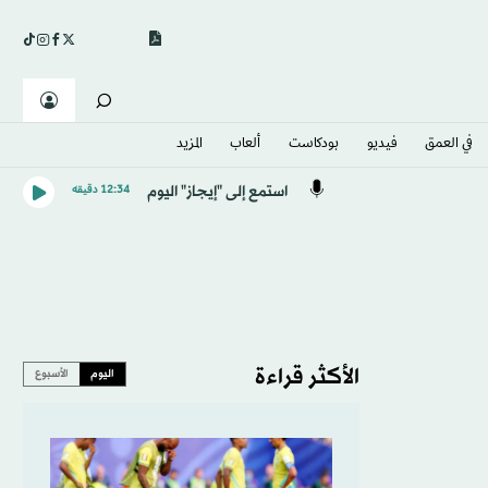
في العمق
فيديو
بودكاست
ألعاب
المزيد
استمع إلى "إيجاز" اليوم
12:34 دقيقه
الأكثر قراءة
اليوم
الأسبوع