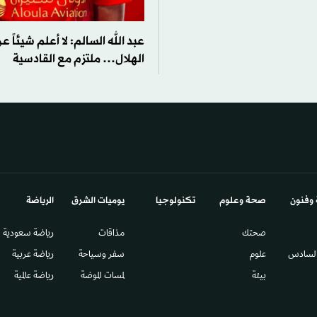
عبد الله السالم: لا أعلم شيئاً
الهلال… ملتزم مع القادسية
 وفنون
صحة وعلوم
تكنولوجيا
يوميات الشرق​
الرياضة
صحتك
مذاقات
رياضة سعودية
السادس​
علوم
سفر وسياحة
رياضة عربية
بيئة
لمسات الموضة
رياضة عالمية