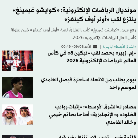
مونديال الرياضات الإلكترونية: «كوايشو غيمينغ»
ينتزع لقب «أونر أوف كينغز»
رفعَ فريق «كوايشو غيمينغ» كأس العالم في لعبة «أونر أوف كينغز» ضمن بطولة
كأس العالم للرياضات الإلكترونية 2026.
«الشرق الأوسط» (باريس)
الأحد 09/08 - 00:49
«إم. زبير» يحصد لقب «تيكين 8» في كأس
العالم للرياضات الإلكترونية 2026
نيوم يطلب من الاتحاد استعارة فيصل الغامدي
لموسم واحد
مصادر لـ«الشرق الأوسط»: «إثبات رواتب
الخلود» و«الإنجليزية» أطاحا بحاتم خيمي
وخالد الغامدي
قائمة خيمي تدرس الاستئناف ضد قرار