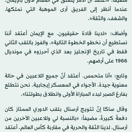
مضيفاً: «أعتقد أنَّ الأمر يتعلق في المقام الأول بالإيمان.
عندما أنظر إلى الفريق أرى الموهبة التي نملكها،
والشغف، والثقة».
وأضاف: «لدينا قادة حقيقيون. مع الإيمان أعتقد أننا
نستطيع أن نخطو الخطوة التالية»، والفوز باللقب الثاني
فقط في تاريخ الإنجليز بعد الذي أحرزوه في مونديال
1966 على أرضهم.
وتابع: «أنا متحمس. أعتقد أنَّ جميع اللاعبين في حالة
معنوية جيدة. الأجواء في المعسكر إيجابية. نحن نتطلع
بفارغ الصبر لبدء المباراة الأولى وانطلاق بطولتنا».
وقال ساكا إنَّ تتويج آرسنال بلقب الدوري الممتاز كان
دفعةً كبيرةً، مضيفاً: «بالنسبة لي وللاعبين الآخرين من
آرسنال، لدينا الثقة والحرية في مقاربة كأس العالم. أعتقد