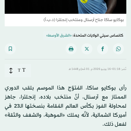
بوكايو ساكا جناح آرسنال ومنتخب إنجلترا (د.ب.أ)
كانساس سيتي الولايات المتحدة:
«الشرق الأوسط»
T
نُشر: 01:18-16 يونيو 2026 م ـ 01 مُحرَّم 1448 هـ
T
رأى بوكايو ساكا، المُتوَّج هذا الموسم بلقب الدوري
الممتاز مع آرسنال، أنَّ منتخب بلاده، إنجلترا، جاهز
لمحاولة الفوز بكأس العالم المُقامة بنسختها الـ23 في
أميركا الشمالية، لأنَّه يملك «الموهبة، والشغف والثقة»
لفعل ذلك.