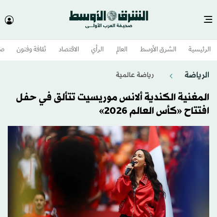
الرئيسية
الشرق الأوسط​
العالم
الرأي
الاقتصاد
ثقافة وفنون
صح
الرياضة
رياضة عالمية
المغنية الكندية ألانس موريسيت تتألق في حفل
افتتاح «كأس العالم 2026»