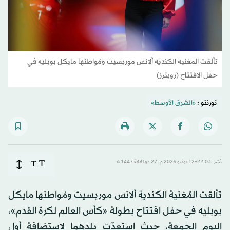
تألقت المغنية الكندية ألانس موريسيت ومُواطنها مايكل بوبليه في
حفل الافتتاح (رويترز)
تورنتو :
«الشرق الأوسط»
T
نُشر: 22:03-12 يونيو 2026 م ـ 27 ذو الحِجّة 1447 هـ
T
تألقت المُغنية الكندية ألانس موريسيت ومُواطنها مايكل
بوبليه في حفل افتتاح بطولة «كأس العالم لكرة القدم»،
اليوم الجمعة، حيث استعدّت بلدهما لاستضافة أول