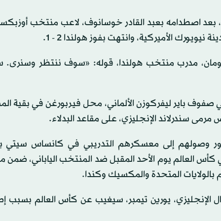
ي، بعد اصطدامه بعبد القادر خوسانوف، لاعب منتخب أوزبكس
 نيويورك الأميركية، وانتهت بفوز هولندا 2 - 1.
لد كومان، مدرب منتخب هولندا، قوله: «سوف ننتظر وسنرى.
صفوف باير ليفركوزن الألماني، محل فيربورغن في بقية المب
مرمى سندرلاند الإنجليزي، على مقاعد البدلاء.
ر وصولهم إلى معسكرهم التدريبي في كانساس سيتي بال
كأس العالم يوم الأحد المقبل ضد المنتخب الياباني، ضمن 
 بالولايات المتحدة والمكسيك وكندا.
 الإنجليزي، يورين تيمبر، سيغيب عن كأس العالم بسبب إص