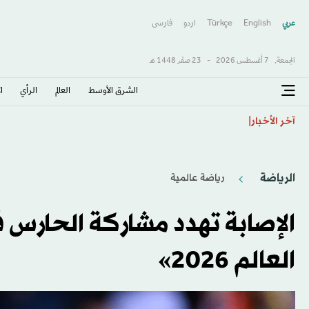
عربي
English
Türkçe
اردو
فارسى
الجمعة,
7 أغسطس 2026
-
23 صفَر 1448 هـ
الشرق الأوسط​
العالم
الرأي
ا
إسبانيا ستفرض عمليات تفتيش للمسافرين القادمين من إيط
آخر الأخبار
الرياضة
رياضة عالمية
الإصابة تهدد مشاركة الحارس 
العالم 2026»