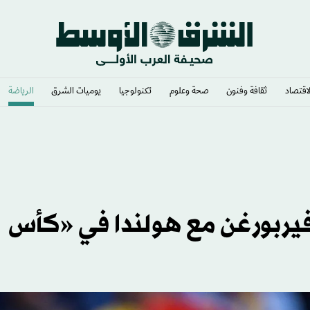
لاقتصاد
ثقافة وفنون
صحة وعلوم
تكنولوجيا
يوميات الشرق​
الرياضة
اليا
فيربورغن مع هولندا في «كأس