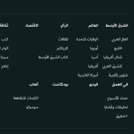
الشرق الأوسط​
العالم
الرأي
الاقتصاد
ثقافة
العالم العربي
الولايات المتحدة
المقالات
كتب
الخليج
أوروبا
كاريكاتير
الوتر 
شمال أفريقيا
آسيا
كتاب الشرق الأوسط
سينما
المشرق العربي
أفريقيا
إعلام
شؤون إقليمية
أميركا اللاتينية
في العمق
فيديو
بودكاست
ألعاب
حصاد الأسبوع
الكلمات المتقاطعة
تحقيقات وقضايا
سودوكو
+تحقيق