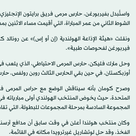
واستُبدل بفيربورغن، حارسِ مرمى فريق برايتون الإنجليز
الشوط الثاني من عمر المباراة، التي أقيمت مساء الاثنين بمدينة
ونقلت «هيئة الإذاعة الهولندية (إن أو إس)» عن رونا
فيربورغن لفحوصات طبية».
وحل مارك فليكن، حارس المرمى الاحتياطي، الذي يلعب في 
أوزبكستان، في حين بقي الحارس الثالث روبن رولفس، حارس 
وصرح كومان بأنه سيناقش الوضع مع حراس المرمى فو
المتحدة، حيث يخوض المنتخب الهولندي أولى مبارياته في 
المجموعة السادسة بمرحلة المجموعات للبطولة، التي تقام
وكان منتخب هولندا أعلن في وقت سابق أن مدافع آرسنال
الفخذ، وقد حل لوتشاريل غيرترويدا مكانه في القائمة.