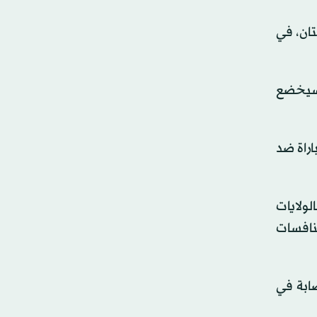
تان، في
 سيخضع
اراة ضد
ولايات
منافسات
ابة في