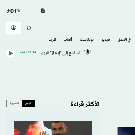
في العمق
فيديو
بودكاست
ألعاب
المزيد
استمع إلى "إيجاز" اليوم
12:34 دقيقه
الأكثر قراءة
اليوم
الأسبوع