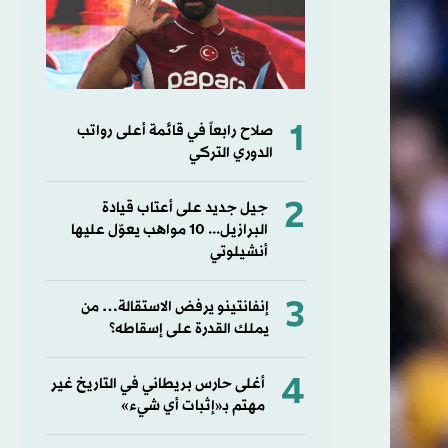
1
صلاح رابعاً في قائمة أعلى رواتب
الدوري التركي
2
جيل جديد على أعتاب قيادة
البرازيل... 10 مواهب يعوّل عليها
أنشيلوتي
3
إنفانتينو يرفض الاستقالة… من
يملك القدرة على إسقاطه؟
4
أغلى حارس بريطاني في التاريخ غير
مهتم بـ«إثبات أي شيء»