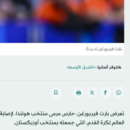
بارت فيربورغن (د.ب.أ)
هانوفر ألمانيا:
«الشرق الأوسط»
تعرض بارت فيربورغن، حارس مرمى منتخب هولندا، لإصابة في
العالم لكرة القدم، التي جمعته بمنتخب أوزبكستان.