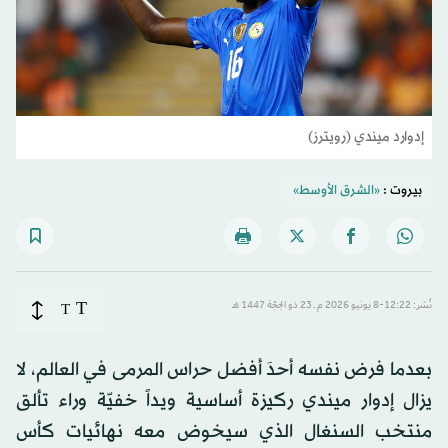
إدوارد ميندي (رويترز)
بيروت :
«الشرق الأوسط»
T
نُشر: 12:22-8 يونيو 2026 م ـ 23 ذو الحِجّة 1447 هـ
T
بعدما فرض نفسه أحدَ أفضل حراس المرمى في العالم، لا
يزال إدوار ميندي ركيزة أساسية ويداً خفيّة وراء تألق
منتخب السنغال الذي سيخوض معه نهائيات كأس