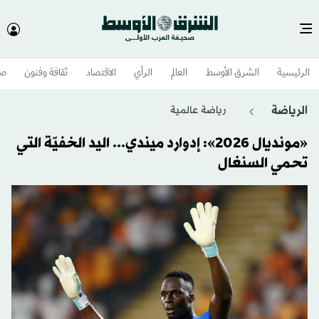
الرئيسية
الشرق الأوسط​
العالم
الرأي
الاقتصاد
ثقافة وفنون
صح
الرياضة
رياضة عالمية
«مونديال 2026»: إدوارد ميندي... اليد الخفيّة التي
تحمي السنغال