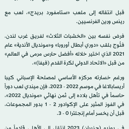
قبل انتقاله إلى ملعب «ستامفورد بريدج»، لعب مع
رينس ورين الفرنسيين.
فرض نفسه بين «الخشبات الثلاث» لفريق غرب لندن،
فتُوج بلقب «دوري أبطال أوروبا» و«مونديال الأندية» عام
2021 الذي اختير خلاله «أفضل حارس مرمى في العالم»
من قبل «الاتحاد الدولي لكرة القدم (فيفا)».
ورغم خسارته مركزه الأساسي لمصلحة الإسباني كيبا
أريسابالاغا في موسم 2022 - 2023، فإن ميندي لعب دوراً
حاسماً في تأهل بلاده إلى ثمن نهائي «مونديال 2022»،
في الفوز المثير على الإكوادور 2 - 1 بدور المجموعات،
قبل أن يخسر أمام إنجلترا 0 - 3.
في يونيو (حزيران) 2023 انتقل إلى الأهلي قادماً من