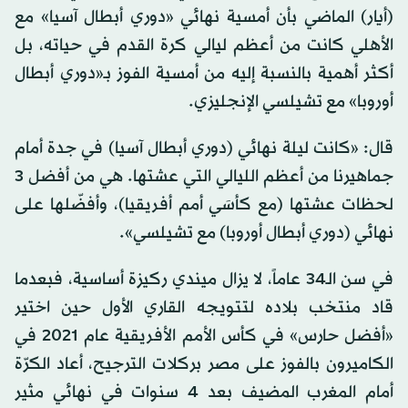
(أيار) الماضي بأن أمسية نهائي «دوري أبطال آسيا» مع
الأهلي كانت من أعظم ليالي كرة القدم في حياته، بل
أكثر أهمية بالنسبة إليه من أمسية الفوز بـ«دوري أبطال
أوروبا» مع تشيلسي الإنجليزي.
قال: «كانت ليلة نهائي (دوري أبطال آسيا) في جدة أمام
جماهيرنا من أعظم الليالي التي عشتها. هي من أفضل 3
لحظات عشتها (مع كأسَي أمم أفريقيا)، وأفضّلها على
نهائي (دوري أبطال أوروبا) مع تشيلسي».
في سن الـ34 عاماً، لا يزال ميندي ركيزة أساسية، فبعدما
قاد منتخب بلاده لتتويجه القاري الأول حين اختير
«أفضل حارس» في كأس الأمم الأفريقية عام 2021 في
الكاميرون بالفوز على مصر بركلات الترجيح، أعاد الكرّة
أمام المغرب المضيف بعد 4 سنوات في نهائي مثير