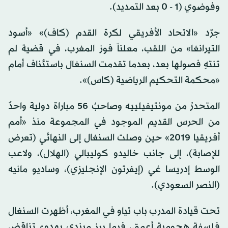
وفوضوي (1 - 0 بعد التمديد).
جرّد «الاتحاد الأفريقي لكرة القدم (كاف)» «أسود
التيرانغا» من اللقب، معلناً فوز المغرب، في قضية لم
تنتهِ فصولها بعد، بعدما تقدمت السنغال باستئناف أمام
«محكمة التحكيم الرياضية (كاس)».
المتحدرُ من مونتيفيلييه وصاحبُ 56 مباراة دولية واحدٌ
من الحرس القديم الموجود في المجموعة منذ «أمم
أفريقيا 2019» حين وصلت السنغال إلى النهائي (تعرض
للإصابة)، إلى جانب خاليدو كوليبالي (الهلال)، ولاعب
الوسط إدريسا غي (إيفرتون الإنجليزي)، وساديو مانيه
(النصر السعودي).
تحت قيادة المدرب باب تياو في المغرب، أظهرت السنغال
فلسفة هجومية أعمق، فيما برز ميندي بهدوء تناقض