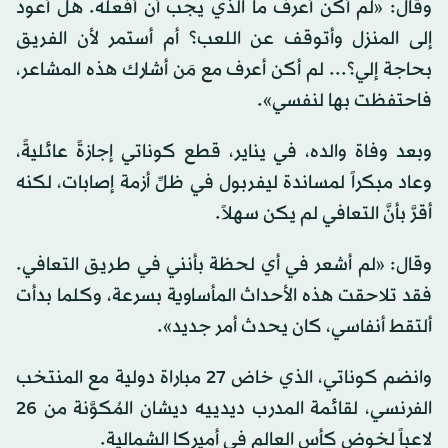
وقال: «لم أكن أعرف ما ⁠الذي يجب ⁠أن أفعله. هل أعود
إلى المنزل وأتوقف عن اللعب؟ أم أستمر لأن الفريق
بحاجة إلي؟... لم أكن أعرف مع مَن أشارك هذه المشاعر،
فاحتفظت بها لنفسي».
وبعد وفاة والده، في يناير، قطع كوناتي إجازةً عائليةً،
وعاد مبكراً لمساندة ليفربول في ظلِّ أزمة إصابات، لكنه
أقرَّ بأنَّ التعافي لم يكن سهلاً.
وقال: «لم أشعر في أي لحظة بأنني في طريق التعافي.
فقد تلاحقت هذه الأحداث المأساوية بسرعة، وكلما بدأت
ألتقط أنفاسي، كان يحدث أمر جديد».
وانضم ​كوناتي، الذي خاض 27 ​مباراة دولية مع المنتخب
الفرنسي، لقائمة المدرب ديدييه ديشان المُكوَّنة من 26
لاعباً لخوض كأس العالم في أميركا الشمالية.