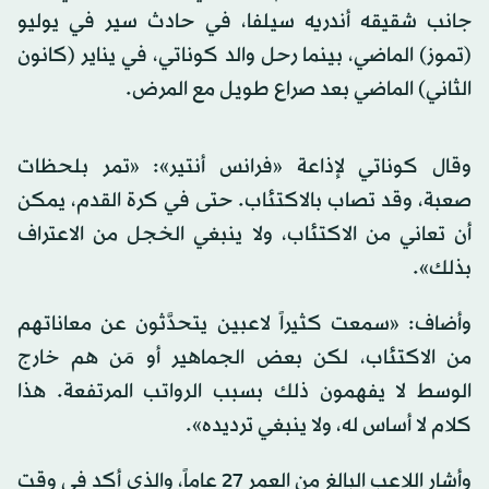
جانب شقيقه أندريه سيلفا، في حادث سير في يوليو
(تموز) الماضي، بينما رحل والد كوناتي، في يناير (كانون
الثاني) الماضي بعد صراع طويل مع المرض.
وقال كوناتي لإذاعة «فرانس أنتير»: «تمر بلحظات
صعبة، وقد تصاب بالاكتئاب. حتى في كرة القدم، يمكن
أن تعاني من الاكتئاب، ‌ولا ينبغي الخجل من ‌الاعتراف
بذلك».
وأضاف: «سمعت كثيراً لاعبين يتحدَّثون ​عن ‌معاناتهم
⁠من ​الاكتئاب، لكن بعض ⁠الجماهير أو مَن هم خارج
الوسط لا يفهمون ذلك بسبب الرواتب المرتفعة. هذا
كلام لا أساس له، ولا ينبغي ترديده».
وأشار اللاعب البالغ من العمر 27 عاماً، والذي أكد في وقت