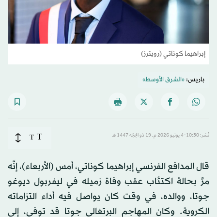
إبراهيما كوناتي (رويترز)
باريس:
«الشرق الأوسط»
T
نُشر: 10:30-4 يونيو 2026 م ـ 19 ذو الحِجّة 1447 هـ
T
قال المدافع ‌الفرنسي إبراهيما كوناتي، أمس (الأربعاء)، إنَّه
مرَّ بحالة اكتئاب عقب وفاة زميله في ليفربول ديوغو
جوتا، ووالده، في وقت كان ​يواصل فيه أداء التزاماته
الكروية. وكان المهاجم البرتغالي جوتا قد توفي، إلى