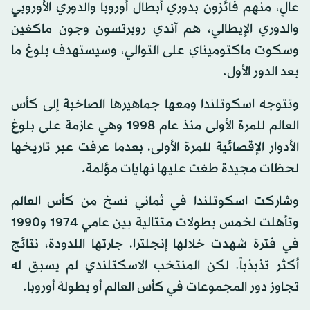
عالٍ، منهم فائزون بدوري أبطال أوروبا والدوري الأوروبي
والدوري الإيطالي، هم آندي روبرتسون وجون ماكغين
وسكوت ماكتوميناي على التوالي، وسيستهدف بلوغ ما
بعد الدور الأول.
وتتوجه اسكوتلندا ومعها جماهيرها الصاخبة إلى كأس
العالم للمرة الأولى منذ عام 1998 وهي عازمة على بلوغ
الأدوار الإقصائية للمرة الأولى، بعدما عرفت عبر تاريخها
لحظات مجيدة طغت عليها نهايات مؤلمة.
وشاركت اسكوتلندا في ثماني نسخ من كأس العالم
وتأهلت لخمس بطولات متتالية بين عامي 1974 و1990
في فترة شهدت خلالها إنجلترا، جارتها اللدودة، نتائج
أكثر تذبذباً. لكن المنتخب الاسكتلندي لم يسبق له
تجاوز دور المجموعات في كأس العالم أو بطولة أوروبا.