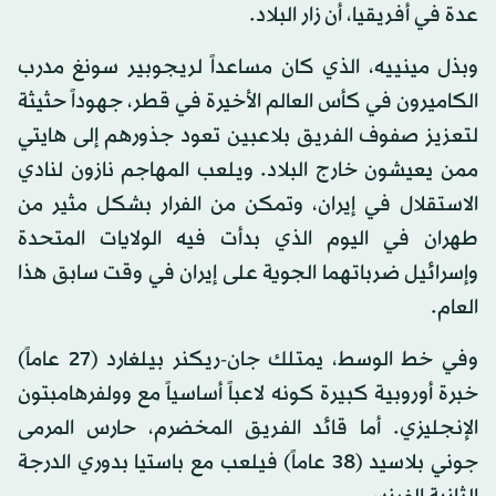
عدة في أفريقيا، أن زار البلاد.
وبذل مينييه، الذي كان مساعداً لريجوبير سونغ مدرب
الكاميرون في كأس العالم الأخيرة في قطر، جهوداً حثيثة
لتعزيز صفوف الفريق بلاعبين تعود جذورهم إلى هايتي
ممن يعيشون خارج البلاد. ويلعب المهاجم نازون لنادي
الاستقلال في إيران، وتمكن من الفرار بشكل مثير من
طهران في اليوم الذي بدأت فيه الولايات المتحدة
وإسرائيل ضرباتهما الجوية على إيران في وقت سابق هذا
العام.
وفي خط الوسط، يمتلك جان-ريكنر بيلغارد (27 عاماً)
خبرة أوروبية كبيرة كونه لاعباً أساسياً مع وولفرهامبتون
الإنجليزي. أما قائد الفريق المخضرم، حارس المرمى
جوني بلاسيد (38 عاماً) فيلعب مع باستيا بدوري الدرجة