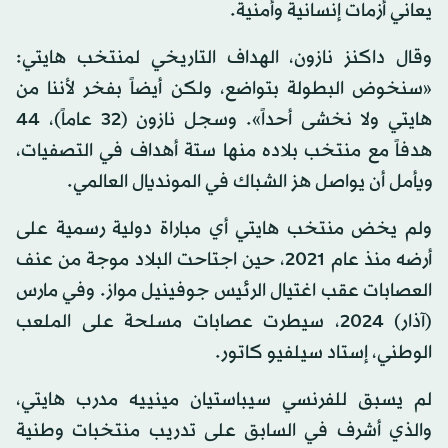
يعاني أزمات إنسانية وأمنية.
وقال داكنز نازون، الهداف التاريخي لمنتخب هايتي:
«سنخوض البطولة بتواضع، ولكن أيضاً بفخر لأننا من
هايتي ولا نخشى أحداً». وسجل نازون (32 عاماً)، 44
هدفاً مع منتخب بلاده منها ستة أهداف في التصفيات،
ويأمل أن يواصل هز الشباك في المونديال العالمي.
ولم يخض منتخب هايتي أي مباراة دولية رسمية على
أرضه منذ عام 2021، حين اجتاحت البلاد موجة من عنف
العصابات عقب اغتيال الرئيس جوفينيل مواز. وفي مارس
(آذار) 2024، سيطرت عصابات مسلحة على الملعب
الوطني، إستاد سيلفيو كاتور.
لم يسبق للفرنسي سيباستيان مينييه مدرب هايتي،
والذي أشرف في السابق على تدريب منتخبات وطنية