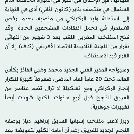
النهائية، فإن الإخفاق في الفوز في المباراة الحاسمة أمام
السنغال في منتصف يناير (كانون الثاني) أدى في النهاية
إلى استقالة وليد الركراكي من منصبه، بعدما رفض
الاستمرار في تحمل انتقادات المشجعين الحادة. وقد
مُنح المنتخب المغربي اللقب بعد 3 شهور من النهائي
بقرار من اللجنة التأديبية للاتحاد الأفريقي (كاف)، إلا أن
القرار قيد الاستئناف.
وسيواجه المدير الفني الجديد محمد وهبي الفائز بكأس
العالم تحت 20 عاماً العام الماضي، ضغوطاً كبيرة لتكرار
إنجاز الركراكي ومع تشكيلة لا تزال تضم عناصر من
الفريق الناجح قبل أربع سنوات، لكنها شهدت أيضاً
تغييرات جوهرية.
وبرز لاعب منتخب إسبانيا السابق إبراهيم دياز بوصفه
النجم الجديد للفريق، رغم أن أمامه الكثير لتعويضه بعد