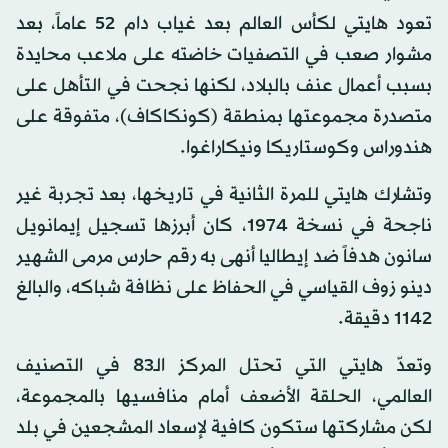
تعود هايتي لكأس العالم بعد غياب دام 52 عاماً، بعد
مشوار صعب في التصفيات خاضته على ملاعب محايدة
بسبب أعمال عنف بالبلاد، لكنها نجحت في التأهل على
متصدرة مجموعتها بمنطقة (كونكاكاف)، متفوقة على
هندوراس وكوستاريكا ونيكاراغوا.
وتشارك هايتي للمرة الثانية في تاريخها، بعد تجربة غير
ناجحة في نسخة 1974، كان أبرزها تسجيل إيمانويل
سانون هدفاً ضد إيطاليا أنهى به رقم حارس مرمى الشهير
دينو زوف القياسي في الحفاظ على نظافة شباكه، والبالغ
1142 دقيقة.
وتعدّ هايتي التي تحتل المركز الـ83 في التصنيف
العالمي، الحلقة الأضعف أمام منافسيها بالمجموعة،
لكن مشاركتها ستكون كافية لإسعاد المشجعين في بلد