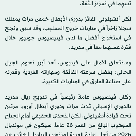
تسهِما في تعزيز الثقة.
لكن أنشيلوتي الفائز بدوري الأبطال خمس مرات يمتلك
سجلاً زاخراً في مباريات خروج المغلوب، وقد سبق ونجح
في استخراج أفضل ما لدى فينيسيوس جونيور خلال
فترة عملهما معاً في مدريد.
وستتعلق الآمال على فينيوس، أحد أبرز نجوم الجيل
الحالي؛ بفضل سرعته الفائقة ومهاراته الفردية وقدرته
على صناعة الفارق في المباريات الكبيرة.
وكان فينسيوس عاملاً رئيسياً في تتويج ريال مدريد
بالدوري الإسباني ثلاث مرات ودوري أبطال أوروبا مرتين
تحت قيادة أنشيلوتي. لكن التحدي الحقيقي أمام الجناح
الموهوب البالغ من العمر 26 عاماً، سيكون في مونديال
2026 من أجل اعادة الهيبة لمنتخب البرازيل الغائب عن