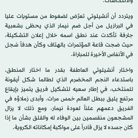
والانتكاسات.
ويتردد أن أنشيلوتي تعرَّض لضغوط من مستويات عليا
في البرازيل من أجل ضم نيمار الذي يحظى بشعبية
جارفة تأكدت عند نطق اسمه خلال إعلان التشكيلة،
حيث ضجت قاعة المؤتمرات بالهتاف وكأن هدفاً سُجل
في الأنفاس الأخيرة للمباراة.
واختار أنشيلوتي العاطفة بقدر ما اختار المنطق،
باستدعاء النجم المخضرم الذي لطالما شكل أيقونة
للمنتخب، في إطار سعيه لتشكيل فريق يتميز بإيقاع
مرتفع يليق ببطل العالم خمس مرات. وأبدى زملاؤه في
الفريق دعمهم علناً لعودة نيمار، ومع ذلك لا يزال
المشجعون منقسمين بين الوفاء له والقلق بشأن ما إذا
كان جسده لا يزال قادراً على مواكبة إمكاناته الكروية.