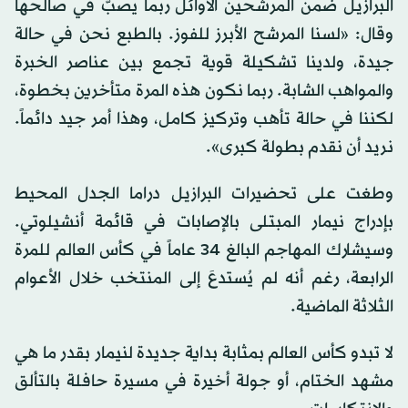
البرازيل ضمن المرشحين الأوائل ربما يصبّ في صالحها
وقال: «لسنا المرشح الأبرز للفوز. بالطبع نحن في حالة
جيدة، ولدينا تشكيلة قوية تجمع بين عناصر الخبرة
والمواهب الشابة. ربما نكون هذه المرة ⁠متأخرين بخطوة،
لكننا في حالة ‌تأهب وتركيز كامل، وهذا ‌أمر جيد دائماً.
نريد أن نقدم بطولة كبرى».
وطغت على تحضيرات البرازيل دراما الجدل المحيط
بإدراج نيمار المبتلى بالإصابات في قائمة أنشيلوتي.
وسيشارك المهاجم البالغ 34 عاماً في كأس العالم للمرة
الرابعة، رغم أنه لم يُستدعَ إلى المنتخب خلال الأعوام
الثلاثة الماضية.
لا تبدو كأس العالم بمثابة بداية جديدة لنيمار بقدر ما هي
مشهد الختام، أو جولة أخيرة في مسيرة حافلة بالتألق