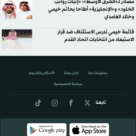
مصادر لـ«الشرق الأوسط»: «إثبات رواتب
الخلود» و«الإنجليزية» أطاحا بحاتم خيمي
وخالد الغامدي
قائمة خيمي تدرس الاستئناف ضد قرار
الاستبعاد من انتخابات اتحاد القدم
معلومات عنا
اعلن معنا
الأحكام والشروط
سياسة الخصوصية
تابعنا