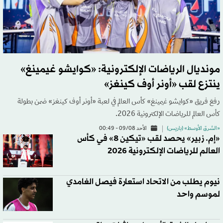
مونديال الرياضات الإلكترونية: «كوايشو غيمينغ»
ينتزع لقب «أونر أوف كينغز»
رفعَ فريق «كوايشو غيمينغ» كأس العالم في لعبة «أونر أوف كينغز» ضمن بطولة
كأس العالم للرياضات الإلكترونية 2026.
«الشرق الأوسط» (باريس)
الأحد 09/08 - 00:49
«إم. زبير» يحصد لقب «تيكين 8» في كأس
العالم للرياضات الإلكترونية 2026
نيوم يطلب من الاتحاد استعارة فيصل الغامدي
لموسم واحد