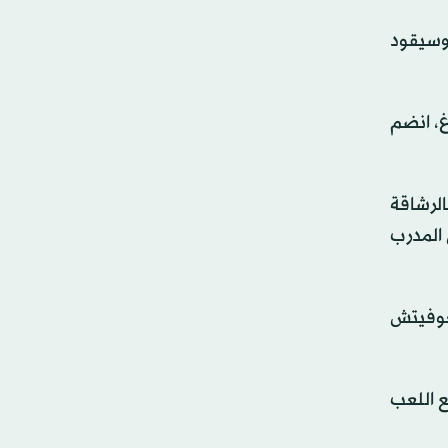
) أحد لاعبين اثنين فقط تبقيا من تشكيلة البوسنة في ظهورها الأول بكأس العالم عام 2014، وسيقود
بورغ، انضم
لرشاقة
 المدرب
غوفيتش
 اللعب