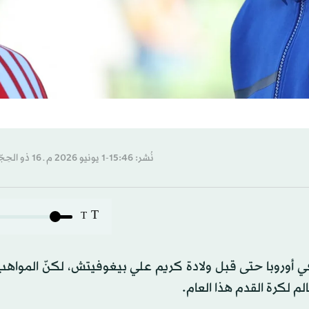
نُشر: 15:46-1 يونيو 2026 م ـ 16 ذو الحِجّة 1447 هـ
T
T
ي أوروبا حتى قبل ولادة كريم علي بيغوفيتش، لكنّ المواهب 
م لكرة القدم هذا العام.