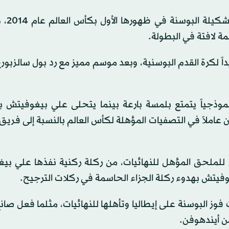
ويُعد جيكو (40 عاماً
مة لافتة في البطولة.
يغوفيتش (18 عاماً)، نجماً جديداً لكرة القدم البوسنية، وبعد موسم مميز مع رد بول سالز
موذجياً يتمتع بلمسة بارعة بينما يتحلى علي بيغوفيتش با
كان عاملاً في التصفيات المؤهلة لكأس العالم بالنسبة إلى فريق
ي للملحق المؤهل للنهائيات، من ركلة ركنية نفذها علي بي
يتش بهدوء ركلة الجزاء الحاسمة في ركلات الترجيح.
 البوسنة على إيطاليا وتأهلها للنهائيات، مثلما فعل صانع