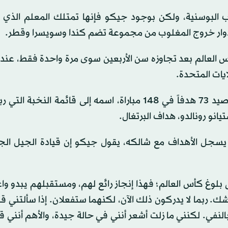
البوسنية، ولكن بوجود جيكو فإنها تمتلك المعلم الذي
م لأدوار خروج المغلوب من مجموعة تضم كندا وسويسرا وقطر.
 العالم بعد تجاوزه سن الأربعين سوى مرة واحدة فقط، عند
ومن المقرر أن يضيف جيكو، الهداف التاريخي للبوسنة برصيد 73 هدفاً في 148 مباراة، اسمه إلى قائمة ا
يانو رونالدو، هداف البرتغال.
 يسجل الأهداف مع شالكه، يقول جيكو إن قيادة الجيل الج
وغ كأس العالم؛ فهذا إنجاز رائع لهم، ومستقبلهم يبدو واعدا
لا شك. ربما لا يدركون ذلك الآن، لكنهما ستفعلان. إذا سألتني 
في. لكنني ما زلت أشعر أنني في حالة جيدة، والأهم أنني ق