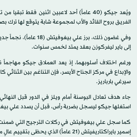
الفريق بروح القائد والأب لمجموعة شابة يتوقع لها ترك بص
وفي غضون ذلك، برز علي ب
إلى باير ليفركوزن بعقد يمتد لخمس سنوات.
ورغم اختلاف أسلوبهما، إذ يعد العملاق جيكو مهاجماً ن
والإبداع في مركز الجناح الأيسر، فإن التناغم بين الثنائي 
سيرغي بارباريز.
جاء هدف تعادل البوسنة أمام ويلز في الدور قبل النهائ
استغلها جيكو ليسجل بضربة رأس، قبل أن يسدد علي بيغوف
كما سجل علي بيغوفيتش في ركلات الترجيح التي ضمنت فوز
إسمير بايراكتاريفيتش (21 عاماً) الذي يحظى بتقييم عالٍ من أيندهوفن.