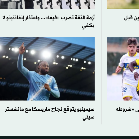
ين قبل
أزمة الثقة تضرب «فيفا»... واعتذار إنفانتينو لا
يكفي
لى «شروطه
سيمينيو يتوقع نجاح ماريسكا مع مانشستر
سيتي