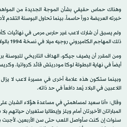
وهناك حماس حقيقي بشأن الموجة الجديدة من المواهب 
خبرته العريضة دوراً حاسماً، بينما تحاول البوسنة التقد
ولم يسبق أن شارك لاعب غير حارس مرمى في نهائيات كأس
ذلك المهاجم الكاميروني روجيه ميلا في نسخة 1994 بالولايات المتحدة.
أيضاً في نهاية البطولة لوكا مودريتش قائد كرواتيا، وكريست
وبينما ستكون هذه علامة أخرى في مسيرة لاعب لا يزال
اللاعبين في البلاد يُعد دافعاً في حد ذاته.
وقال: «أنا سعيد لمساهمتي في مساعدة هؤلاء الشبان على بل
المباراتان الأخيرتان أمام ويلز وإيطاليا ستغيران حياتهم ب
سنوات إن كنت سأواصل اللعب حتى سن الأربعين، لأجبت بالن