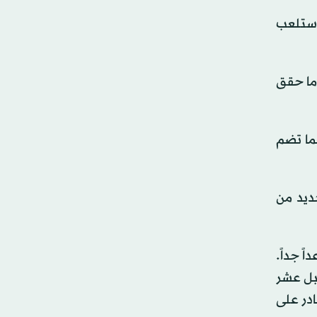
 ستلعب
ما حقق
لنخبة التي ربما تضم
ديد من
ً جداً.
قبل عشر
ادر على