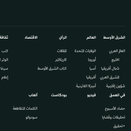
الشرق الأوسط​
العالم
الرأي
الاقتصاد
ثقافة
العالم العربي
الولايات المتحدة
المقالات
كتب
الخليج
أوروبا
كاريكاتير
الوتر 
شمال أفريقيا
آسيا
كتاب الشرق الأوسط
سينما
المشرق العربي
أفريقيا
إعلام
شؤون إقليمية
أميركا اللاتينية
في العمق
فيديو
بودكاست
ألعاب
حصاد الأسبوع
الكلمات المتقاطعة
تحقيقات وقضايا
سودوكو
+تحقيق