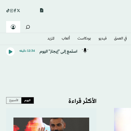
في العمق
فيديو
بودكاست
ألعاب
المزيد
استمع إلى "إيجاز" اليوم
12:34 دقيقه
الأكثر قراءة
اليوم
الأسبوع