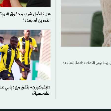
هل يُفضَّل شرب مخفوق البروت
التمرين أم بعده؟
، بينما تبقى المكملات داعمة فقط بعد
«ليفركوزن» يتفق مع ديابي ع
الشخصية»