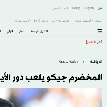
عربي
English
Türkçe
اردو
فارسى
الجمعة,
7 أغسطس 2026
-
23 صفَر 1448 هـ
الرياض
℃
44
غيوم متفرقة
الشرق الأوسط​
العالم
الرأي
ا
حساء لحم الكلاب... وصفة كوريا الشمالية لمواجهة الحر ا
آخر الأخبار
الرياضة
رياضة عالمية
المخضرم جيكو يلعب دور الأيق