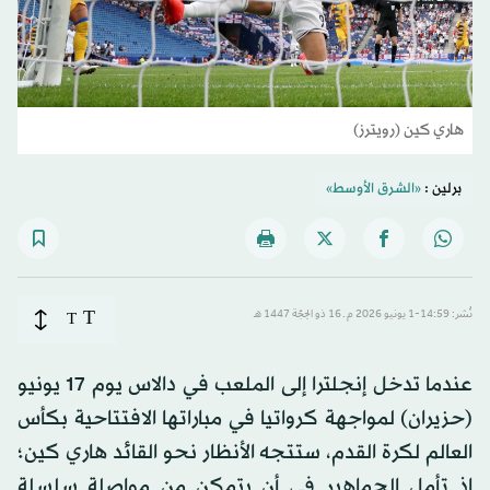
هاري كين (رويترز)
برلين :
«الشرق الأوسط»
T
نُشر: 14:59-1 يونيو 2026 م ـ 16 ذو الحِجّة 1447 هـ
T
عندما تدخل إنجلترا إلى الملعب في دالاس يوم 17 يونيو
(حزيران) لمواجهة كرواتيا في مباراتها الافتتاحية بكأس
العالم لكرة القدم، ستتجه الأنظار نحو القائد هاري كين؛
إذ تأمل الجماهير في أن يتمكن من مواصلة سلسلة