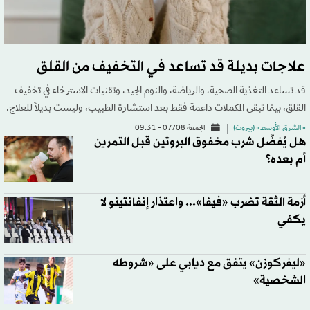
علاجات بديلة قد تساعد في التخفيف من القلق
قد تساعد التغذية الصحية، والرياضة، والنوم الجيد، وتقنيات الاسترخاء في تخفيف
القلق، بينما تبقى المكملات داعمة فقط بعد استشارة الطبيب، وليست بديلاً للعلاج.
«الشرق الأوسط» (بيروت)
الجمعة 07/08 - 09:31
هل يُفضَّل شرب مخفوق البروتين قبل التمرين
أم بعده؟
أزمة الثقة تضرب «فيفا»... واعتذار إنفانتينو لا
يكفي
«ليفركوزن» يتفق مع ديابي على «شروطه
الشخصية»