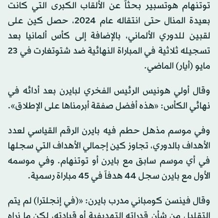
توتنهام هوتسبير بحثاً عن الألقاب الكبرى التي كانت
بعيدة المنال حتى انتقاله عام 2024، حصل كين على
لقبين للدوري الألماني، بالإضافة إلى كأس ألمانيا بعد
تسجيله ثلاثية في المباراة النهائية ضد شتوتغارت في 23
مايو (أيار) الماضي.
وقال أولي هونيس الرئيس الفخري لبايرن بعد أدائه في
نهائي الكأس: «هذه أفضل صفقة أبرمناها على الإطلاق».
وفي موسم مذهل حطم فيه بايرن الرقم القياسي لعدد
الأهداف بالدوري، تجاوز كين إجمالي الأهداف التي سجلها
في أي موسم سابق مع بايرن أو توتنهام. وفي موسمه
الأول مع بايرن سجل 44 هدفاً في 45 مباراة رسمية.
وقال فينسن كومباني مدرب بايرن: «(في إنجلترا) لم يتم
التقليل من شأن قدراته التهديفية أو قيادته، لكن ما نراه