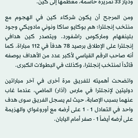
ودياز 33 تمريرة حاسمة، معظمها إلى كين.
ومن المرجح أن يكون شركاء كين في الهجوم مع
منتخب إنجلترا؛ هم بوكايو ساكا ونوني مادويكي وجود
بلينغهام وماركوس راشفورد. ويتصدر كين هدافي
إنجلترا على الإطلاق برصيد 78 هدفاً في 112 مباراة. كما
أنه صاحب الرقم القياسي لأكبر عدد من الأهداف بوصفه
قائداً لمنتخب إنجلترا، وكذلك في البطولات الكبرى.
واتضحت أهميته للفريق مرة أخرى في آخر مباراتين
دوليتين لإنجلترا في مارس (آذار) الماضي، عندما غاب
عنهما بسبب الإصابة، حيث لم يسجل الفريق سوى هدف
واحد في التعادل 1 - 1 على أرضه مع أوروغواي والهزيمة
على أرضه أيضاً 1 - صفر أمام اليابان.