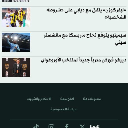
«ليفركوزن» يتفق مع ديابي على «شروطه
الشخصية»
سيمينيو يتوقع نجاح ماريسكا مع مانشستر
سيتي
دييغو فورلان مدرباً جديداً لمنتخب الأوروغواي
معلومات عنا
اعلن معنا
الأحكام والشروط
سياسة الخصوصية
تابعنا