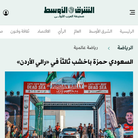
الرئيسية
الشرق الأوسط​
العالم
الرأي
الاقتصاد
ثقافة وفنون
صح
الرياضة
رياضة عالمية
السعودي حمزة باخشب ثالثاً في «رالي الأردن»