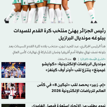
رئيس الجزائر يهنئ منتخب كرة القدم للسيدات
ببلوغه مونديال البرازيل
هنأ الرئيس الجزائري، عبد المجيد تبون، منتخب بلاده لكرة القدم للسيدات بعد
بلوغه نصف نهائي بطولة أمم أفريقيا وضمان المشاركة في نهائيات كأس العالم.
«الشرق الأوسط» (الجزائر)
منذ 3 ساعات
مونديال الرياضات الإلكترونية: «كوايشو
غيمينغ» ينتزع لقب «أونر أوف كينغز»
«إم. زبير» يحصد لقب «تيكين 8» في كأس
العالم للرياضات الإلكترونية 2026
نيوم يطلب من الاتحاد استعارة فيصل الغامدي