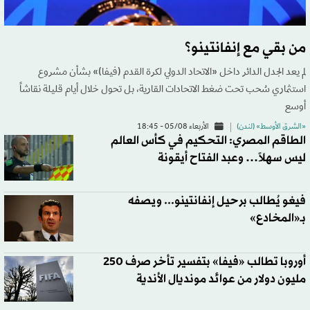
من بقي مع إنفانتينو؟
لم يعد الجدل الدائر داخل «الاتحاد الدولي لكرة القدم (فيفا)» بشأن مشروع
استثماري سُحب تحت ضغط الاتحادات القارية، بل تحول خلال أيام قليلة نقاشاً
أوسع
«الشرق الأوسط» (لندن)
الأربعاء 05/08 - 18:45
الطاقم المصري: التحكيم في كأس العالم
ليس سهلاً… وعبد الفتاح أيقونة
فيغو يُطالب برحيل إنفانتينو... ويصفه
بـ«المخادع»
أوروبا تطالب «فيفا» بتفسير تأخر صرف 250
مليون دولار من عوائد مونديال الأندية