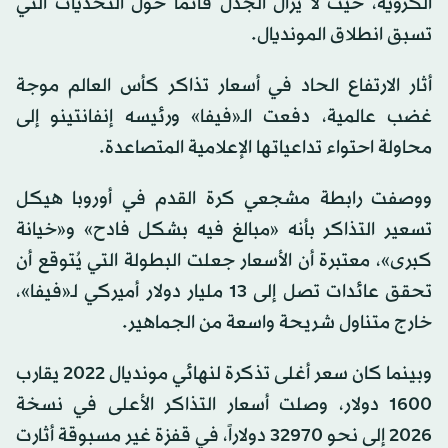
الكروية، حيث لا يزال الجدل قائماً حول التحديات التي
تسبق انطلاق المونديال.
أثار الارتفاع الحاد في أسعار تذاكر كأس العالم موجة
غضب عالمية، دفعت الـ«فيفا» ورئيسه إنفانتينو إلى
محاولة احتواء تداعياتها الإعلامية المتصاعدة.
ووصفت رابطة مشجعي كرة القدم في أوروبا هيكل
تسعير التذاكر بأنه «مبالغ فيه بشكل فادح» و«خيانة
كبرى»، معتبرة أن الأسعار جعلت البطولة التي يُتوقع أن
تحقق عائدات تصل إلى 13 مليار دولار أميركي لـ«فيفا»،
خارج متناول شريحة واسعة من الجماهير.
وبينما كان سعر أغلى تذكرة لنهائي مونديال 2022 يقارب
1600 دولار، وصلت أسعار التذاكر الأعلى في نسخة
2026 إلى نحو 32970 دولاراً، في قفزة غير مسبوقة أثارت