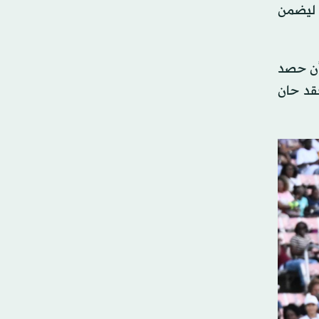
 المسافة الأقصر أمس، حيث عبر خط النهاية في 20.77 ثانية، ليضمن
بعد أن حصد
فقد حان