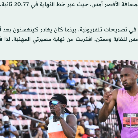
بعد التفوق على بقية المتسابقين في النصف الأخير من
دالية الفضية في سباق 400 متر بباريس في تصريحات تلفزيونية، بينما كان يغادر كينغستون 
 متحمس للغاية وممتن. اقتربت من نهاية مسيرتي المهنية، لذا 