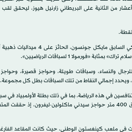
2 ثانية، متقدماً بثلاثة أعشار من الثانية على البريطاني زارنيل هيوز، ليحقق ل
وانطلقت البطولة الجديدة التي ينظمها المتسابق الأميركي السابق مايكل جونسون، ال
 سباقات قصيرة للرجال والنساء، وسباقات طويلة، وحواجز قصيرة، وحواج
 ويحدد إجمالي النقاط من تلك السباقات بطل كل مجموعة.
متر غابي توماس وحاملة الرقم القياسي العالمي في سباق 400 متر حواجز سيدني ماكلولين-ليفرون، إذ حقق
ات في ملعب كينغستون الوطني، حيث كانت المقاعد الفارغة