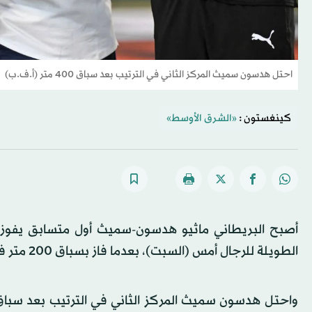
احتل هدسون سميث المركز الثاني في الترتيب بعد سباق 400 متر (أ.ف.ب)
كينغستون :
«الشرق الأوسط»
أصبح البريطاني ماثيو هدسون-سميث أول متسابق يفوز ب
الطويلة للرجال أمس (السبت)، بعدما فاز بسباق 200 متر في اليوم الثاني من أول لقاء لهذه البطولة في كينغستون بجامايكا.