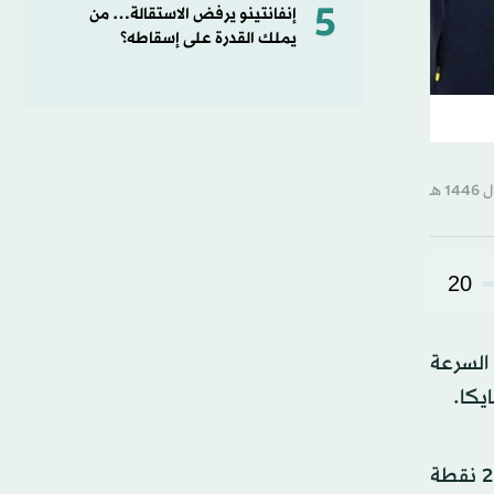
5
إنفانتينو يرفض الاستقالة… من
يملك القدرة على إسقاطه؟
20
السرعة
واحتل هدسون سميث المركز الثاني في الترتيب بعد سباق 400 متر أول من أمس (الجمعة)، لكنه أضاف إلى رصيده 20 نقطة