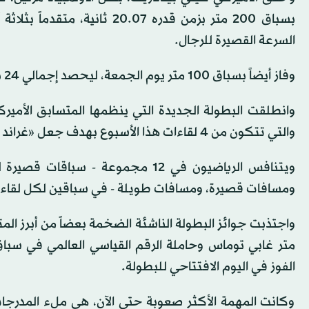
بسباق 200 متر بزمن قدره 0.07
السرعة القصيرة للرجال.
وفاز أيضاً بسباق 100 متر يوم الجمعة، ليحصد إجمالي 24 نقطة.
والتي تتكون من 4 لقاءات هذا الأسبوع بهدف جعل «غراند سلام تراك» بمثابة «فورمولا 1 لسباقات الرياضيين».
ويتنافس الرياضيون في 12 مجموعة -
ومسافات قصيرة، ومسافات طويلة - في سباقين لكل لقاء،
الفوز في اليوم الافتتاحي للبطولة.
وكانت المهمة الأكثر صعوبة حتى الآن، هي ملء المدرج