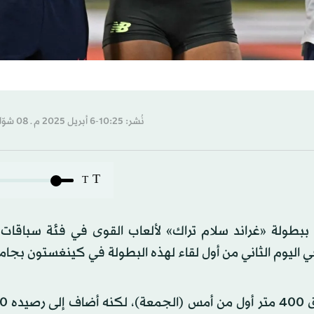
نُشر: 10:25-6 أبريل 2025 م ـ 08 شوّال 1446 هـ
T
T
بطولة «غراند سلام تراك» لألعاب القوى في فئة سباقات 