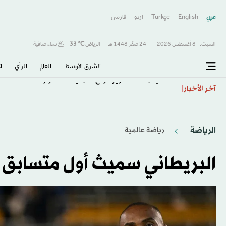
عربي
English
Türkçe
اردو
فارسى
السبت,
8 أغسطس 2026
-
24 صفَر 1448 هـ
الرياض
℃
33
سماء صافية
الشرق الأوسط​
العالم
الرأي
ا
اتفاقية مكة... تعزيز الردع لحماية الاستقرار
آخر الأخبار
الرياضة
رياضة عالمية
البريطاني سميث أول متسابق ي