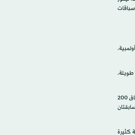
قب سباقات
حائز على 4 ميداليات ذهبية أولمبية،
ز طويلة،
واجتذبت جوائز البطولة الناشئة الضخمة بعضاً من أبرز المتنافسين في هذه الرياضة، بما في ذلك بطلة الأولمبياد في سباق 200
ت المتسابقتان
 كثيرة