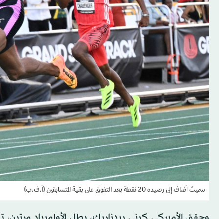
سميث أضاف إلى رصيده 20 نقطة بعد التفوق على بقية المتسابقين (أ.ف.ب)
وحقق الأميركي كيني بيدناريك، بطل الأولمبياد مرتين، ت