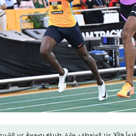
قدماً هائلاً عند المنعطف، وشق طريقه بصعوبة عبر الشريط