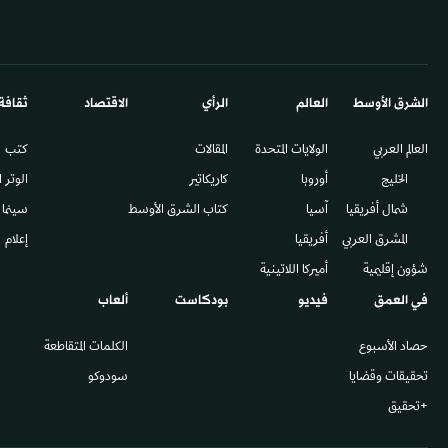
الشرق الأوسط​
العالم
الرأي
الاقتصاد
ثقافة
العالم العربي
الولايات المتحدة
المقالات
كتب
الخليج
أوروبا
كاريكاتير
الوتر 
شمال أفريقيا
آسيا
كتاب الشرق الأوسط
سينما
المشرق العربي
أفريقيا
إعلام
شؤون إقليمية
أميركا اللاتينية
في العمق
فيديو
بودكاست
ألعاب
حصاد الأسبوع
الكلمات المتقاطعة
تحقيقات وقضايا
سودوكو
+تحقيق