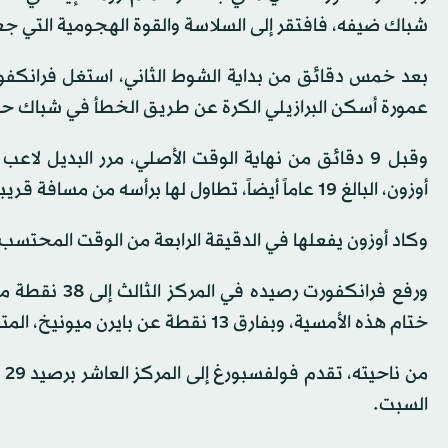
شباك ضيفه، فافتقر إلى السلاسة والقوة الهجومية التي جع
بعد خمس دقائق من بداية الشوط الثاني، استغل فرانكف
عمورة أسكن البرازيلي الكرة عن طريق الخطأ في شباك حا
أوزون، البالغ 19 عاماً أيضاً، تطاول لها برأسه من مسافة قريبة ليعادل النتيجة.
وكاد أوزون يفعلها في الدقيقة الرابعة من الوقت المحتسب
ختام هذه الأمسية، وبفارق 13 نقطة عن بايرن ميونيخ، المتصدر.
السبت.