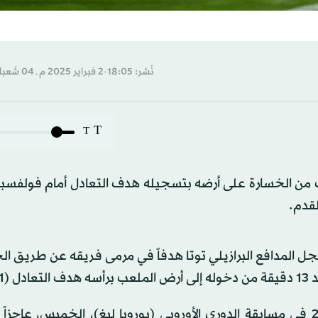
نُشر: 18:05-2 فبراير 2025 م ـ 04 شَعبان 1446 هـ
T
T
لقدم.
ل المدافع البرازيلي توتا هدفاً في مرمى فريقه عن طريق ا
وبدا فرانكفورت الذي مُني بخسارة أمام روما الإيطالي 0-2 في مسابقة الدوري الأوروبي (يوروبا ليغ)، الخميس،