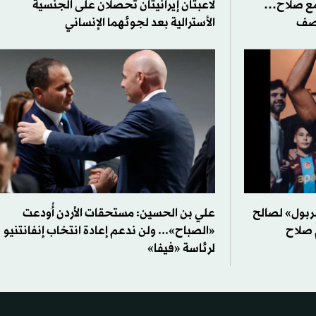
مع صلاح…
لاعبتان إيرانيتان تحصلان على الجنسية
وصف
الأسترالية بعد لجوئهما الإنساني
بول» لصالح
علي بن الحسين: مستحقات الأردن أُودعت
 صلاح
«الصباح»... ولن ندعم إعادة انتخاب إنفانتنيو
لرئاسة «فيفا»