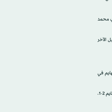
ي محمد
 عاماً) عرضية إلى البديل الآخر
تضيف هوفنهايم في
من ناحيته، تقدم فولفسبورغ إلى المركز العاشر برصيد 29 نقطة بفارق الأهداف عن بوروسيا دورتموند الفائز على هايدنهايم 2-1،