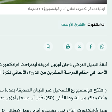
آينتراخت فرانكفورت تعادل أمام فولفسبورغ 1-1 (د.ب.أ)
فرانكفورت:
«الشرق الأوسط»
الأحد، في ختام المرحلة العشرين من الدوري الألماني لكرة ا
وافتتح فولفسبورغ التسجيل عبر النيران الصديقة بعدما سج
وقت مبكر من الشوط الثاني (50)، قبل أن يسجل أوزون بعد 13 دقيقة من دخوله إلى أرض الملعب برأسه هدف التعادل (81).