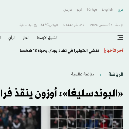
عربي
English
Türkçe
اردو
فارسى
الجمعة,
7 أغسطس 2026
-
23 صفَر 1448 هـ
الرياض
℃
34
سماء صافية
الشرق الأوسط​
العالم
الرأي
ا
إنفانتينو يرفض الاستقالة… من يملك القدرة على إسقاطه؟
آخر الأخبار
الرياضة
رياضة عالمية
«البوندسليغا»: أوزون ينقذ فر