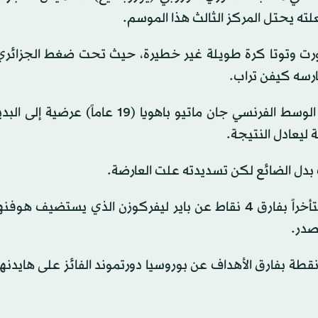
لته يحتل المركز الثالث هذا الموسم.
ورت وتوتا كرة طويلة غير خطيرة، حيث تحت ضغط الجزائر
رسه كيفن تراب.
وقبل 9 دقائق من نهاية الوقت الأصلي، مرر البديل لاعب الوسط الفرنسي جان ماتيو باهويا (19
 بدل الضائع لكن تسديدته علت العارضة.
ورفع فرانكفورت رصيده في المركز الثالث إلى 38 نقطة متأخراً بفارق 4 نقاط عن باير ليفركوزن الذي يس