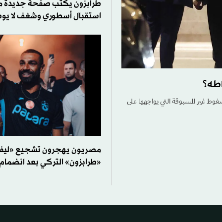
طرابزون يكتب صفحة جديدة 
استقبال أسطوري وشغف لا ي
اطه؟
ضغوط غير المسبوقة التي يواجهها على
مصريون يهجرون تشجيع «ليفر
«طرابزون» التركي بعد انضمام