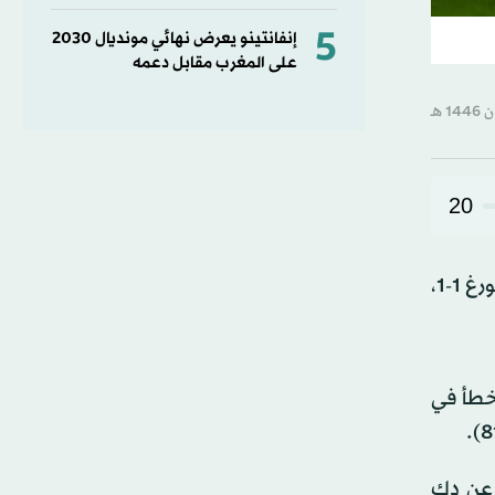
5
إنفانتينو يعرض نهائي مونديال 2030
على المغرب مقابل دعمه
20
أنقذ البديل التركي دجان أوزون فريقه آينتراخت فرانكفورت من الخسارة على أرضه بتسجيله هدف التعادل أمام فولفسبورغ 1-1،
لخطأ في
 عاجزاً عن دك