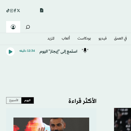
في العمق
فيديو
بودكاست
ألعاب
المزيد
استمع إلى "إيجاز" اليوم
12:34 دقيقه
الأكثر قراءة
اليوم
الأسبوع