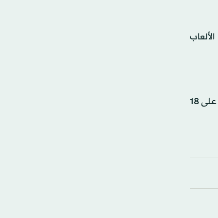
الألعاب
وقادت بطلة سباقات الدراجات السابقة، آنا ميريس، بعثة أستراليا في باريس، ليحقق الفريق رقماً قياسياً وطنياً بحصوله على 18