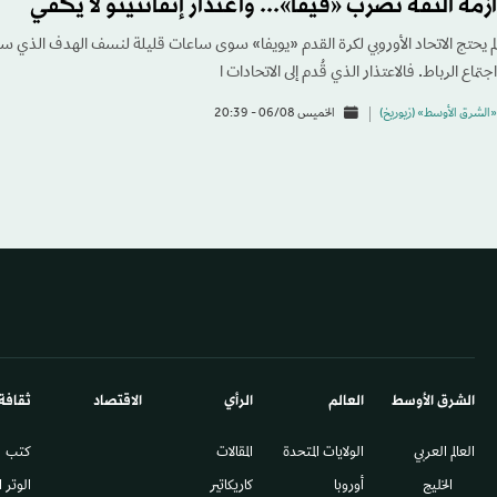
أزمة الثقة تضرب «فيفا»... واعتذار إنفانتينو لا يكفي
لم يحتج الاتحاد الأوروبي لكرة القدم «يويفا» سوى ساعات قليلة لنسف الهدف الذي سعى
اجتماع الرباط. فالاعتذار الذي قُدم إلى الاتحادات ا
«الشرق الأوسط» (زيوريخ)
الخميس 06/08 - 20:39
الشرق الأوسط​
العالم
الرأي
الاقتصاد
ثقافة
العالم العربي
الولايات المتحدة
المقالات
كتب
الخليج
أوروبا
كاريكاتير
الوتر 