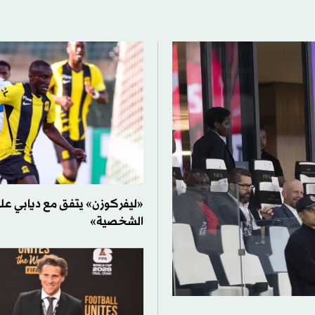
«ليفركوزن» يتفق مع ديابي ع
الشخصية»