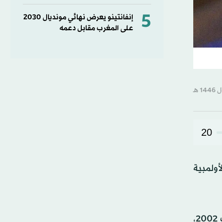
5
إنفانتينو يعرض نهائي مونديال 2030
على المغرب مقابل دعمه
20
أولمبية
فازت كامبلين بالميدالية الذهبية الشتوية الثانية لأستراليا، عندما حصلت على لقب التزلج الحر من المنحدرات في ألعاب 2002،