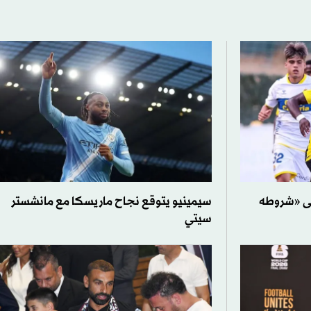
لى «شروطه
سيمينيو يتوقع نجاح ماريسكا مع مانشستر
سيتي