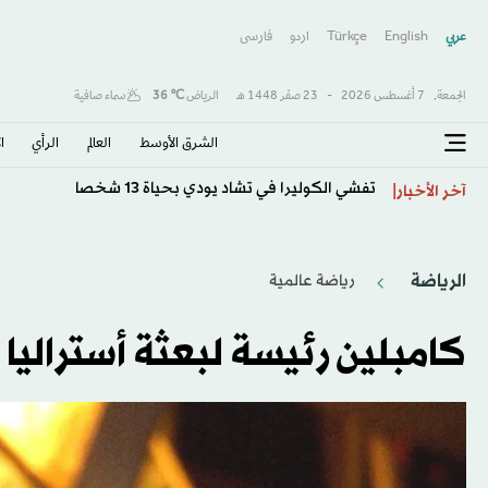
عربي
English
Türkçe
اردو
فارسى
الجمعة,
7 أغسطس 2026
-
23 صفَر 1448 هـ
الرياض
℃
36
سماء صافية
الشرق الأوسط​
العالم
الرأي
ا
تفشي الكوليرا في تشاد يودي بحياة 13 شخصا
آخر الأخبار
الرياضة
رياضة عالمية
كامبلين رئيسة لبعثة أستراليا في 