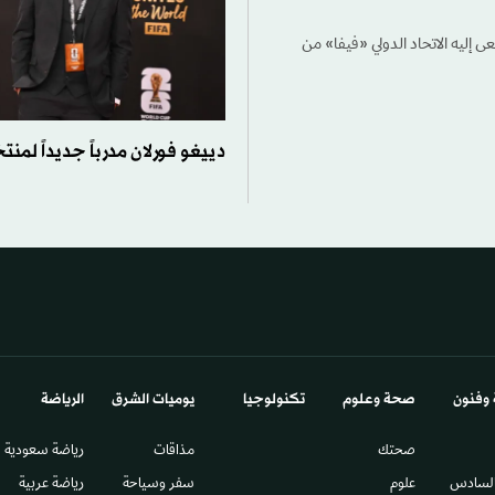
 إليه الاتحاد الدولي «فيفا» من
دييغو فورلان مدرباً جديداً لمن
 وفنون
صحة وعلوم
تكنولوجيا
يوميات الشرق​
الرياضة
صحتك
مذاقات
رياضة سعودية
السادس​
علوم
سفر وسياحة
رياضة عربية