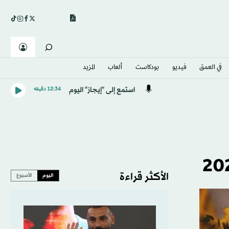
في العمق
فيديو
بودكاست
ألعاب
المزيد
استمع إلى "إيجاز" اليوم
12:34 دقيقه
الأكثر قراءة
اليوم
الأسبوع