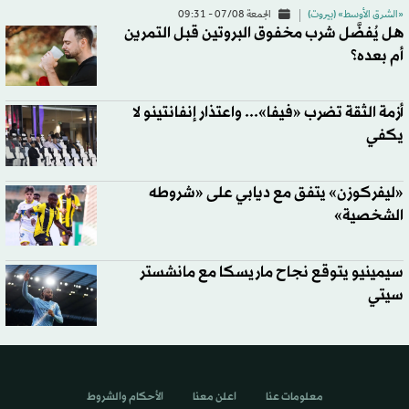
«الشرق الأوسط» (بيروت)
الجمعة 07/08 - 09:31
هل يُفضَّل شرب مخفوق البروتين قبل التمرين
أم بعده؟
أزمة الثقة تضرب «فيفا»... واعتذار إنفانتينو لا
يكفي
«ليفركوزن» يتفق مع ديابي على «شروطه
الشخصية»
سيمينيو يتوقع نجاح ماريسكا مع مانشستر
سيتي
معلومات عنا
اعلن معنا
الأحكام والشروط