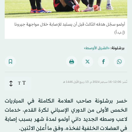
أولمو سجَّل هدفه الثالث قبل أن يستبد للإصابة خلال مواجهة جيرونا
(إ.ب.أ)
برشلونة:
«الشرق الأوسط»
T
نُشر: 12:06-16 سبتمبر 2024 م ـ 13 ربيع الأول 1446 هـ
T
خسر برشلونة صاحب العلامة الكاملة في المباريات
الخمس الأولى من الدوري الإسباني لكرة القدم، خدمات
لاعب وسطه الجديد داني أولمو لمدة شهر بسبب إصابة
في العضلات الخلفية لفخذه، وفق ما أُعلِن الاثنين.