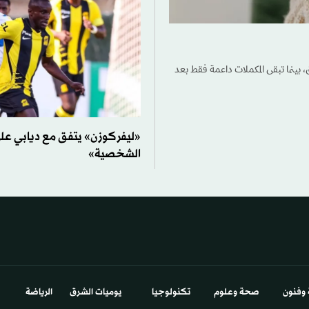
، بينما تبقى المكملات داعمة فقط بعد
«ليفركوزن» يتفق مع ديابي ع
الشخصية»
 وفنون
صحة وعلوم
تكنولوجيا
يوميات الشرق​
الرياضة