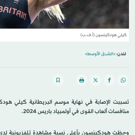
كيلي هودكينسون (أ.ف.ب)
لندن:
«الشرق الأوسط»
منافسات ألعاب القوى في أولمبياد باريس 2024.
وحظت هودكينسون بأعلى نسبة مشاهدة تلفزيونية لدى ف