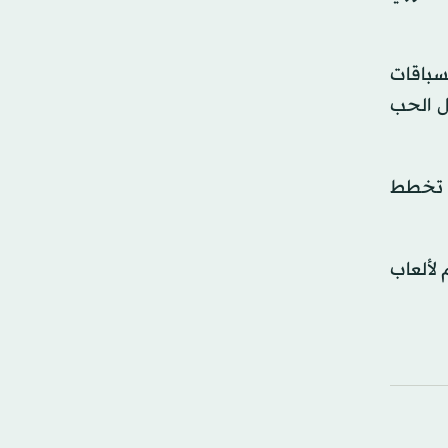
لسباقات
ل الحب
ت تخطط
 لألعاب