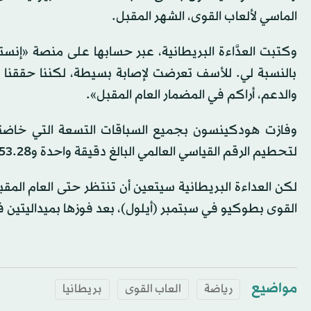
الماسي لألعاب القوى، الشهر المقبل.
وكتبت العدَّاءة البريطانية، عبر حسابها على منصة «إنستغ
بالنسبة لي. للأسف تعرضت لإصابة بسيطة، لكننا حققنا
والدعم، أراكم في المضمار العام المقبل».
وفازت هودكينسون بجميع السباقات التسعة التي خاضته
لتحطيم الرقم القياسي العالمي البالغ دقيقة واحدة و53.28 ثانية الصامد منذ عام 1983.
لكن العداءة البريطانية سيتعين أن تنتظر حتى العام المق
القوى بطوكيو في سبتمبر (أيلول)، بعد فوزها بميداليتين
مواضيع
رياضة
العاب القوى
بريطانيا