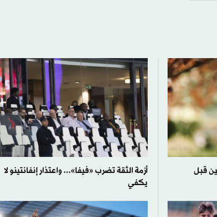
ين قبل
أزمة الثقة تضرب «فيفا»... واعتذار إنفانتينو لا
يكفي