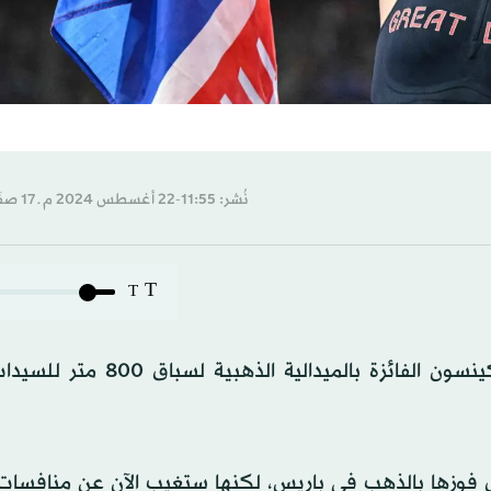
نُشر: 11:55-22 أغسطس 2024 م ـ 17 صفَر 1446 هـ
T
T
تسببت الإصابة في نهاية موسم البريطانية كيلي هودكينسون الفائزة بالم
وزها بالذهب في باريس، لكنها ستغيب الآن عن منافسات 