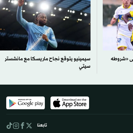
لى «شروطه
سيمينيو يتوقع نجاح ماريسكا مع مانشستر
سيتي
تابعنا