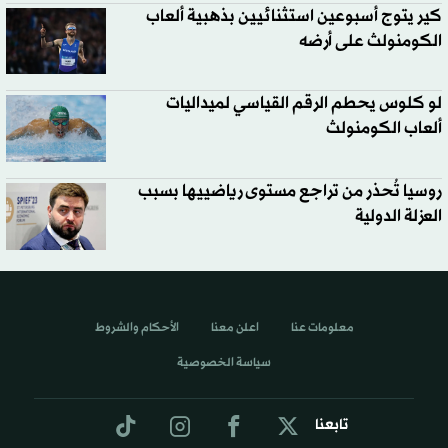
كير يتوج أسبوعين استثنائيين بذهبية ألعاب
الكومنولث على أرضه
لو كلوس يحطم الرقم القياسي لميداليات
ألعاب الكومنولث
روسيا تُحذر من تراجع مستوى رياضييها بسبب
العزلة الدولية
معلومات عنا
اعلن معنا
الأحكام والشروط
سياسة الخصوصية
تابعنا