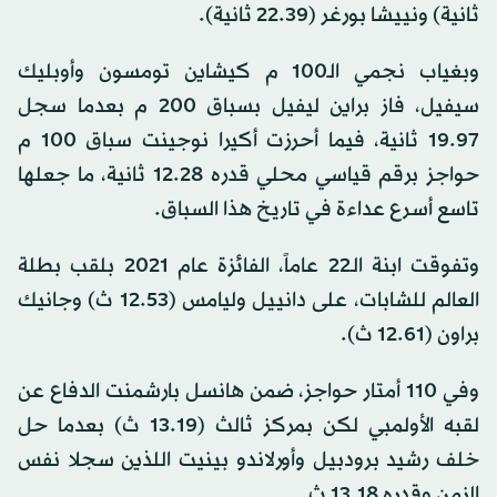
ثانية) ونييشا بورغر (22.39 ثانية).
وبغياب نجمي الـ100 م كيشاين تومسون وأوبليك
سيفيل، فاز براين ليفيل بسباق 200 م بعدما سجل
19.97 ثانية، فيما أحرزت أكيرا نوجينت سباق 100 م
حواجز برقم قياسي محلي قدره 12.28 ثانية، ما جعلها
تاسع أسرع عداءة في تاريخ هذا السباق.
وتفوقت ابنة الـ22 عاماً، الفائزة عام 2021 بلقب بطلة
العالم للشابات، على دانييل وليامس (12.53 ث) وجانيك
براون (12.61 ث).
وفي 110 أمتار حواجز، ضمن هانسل بارشمنت الدفاع عن
لقبه الأولمبي لكن بمركز ثالث (13.19 ث) بعدما حل
خلف رشيد برودبيل وأورلاندو بينيت اللذين سجلا نفس
الزمن وقدره 13.18 ث.