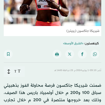
شيريكا جاكسون (رويترز)
كينغستون:
«الشرق الأوسط»
T
نُشر: 09:10-1 يوليو 2024 م ـ 25 ذو الحِجّة 1445 هـ
T
ضمنت شيريكا جاكسون فرصة محاولة الفوز بذهبيتي
سباق 100 و200 م خلال أولمبياد باريس هذا الصيف،
وذلك بعد خروجها منتصرة في 200 م خلال تجارب