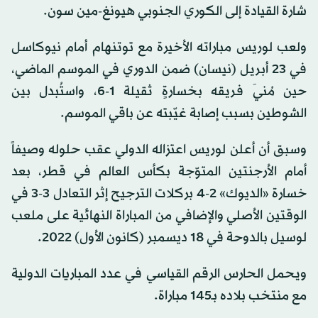
شارة القيادة إلى الكوري الجنوبي هيونغ-مين سون.
ولعب لوريس مباراته الأخيرة مع توتنهام أمام نيوكاسل
في 23 أبريل (نيسان) ضمن الدوري في الموسم الماضي،
حين مُنيَ فريقه بخسارةٍ ثقيلة 1-6، واستُبدل بين
الشوطين بسبب إصابة غيّبته عن باقي الموسم.
وسبق أن أعلن لوريس اعتزاله الدولي عقب حلوله وصيفاً
أمام الأرجنتين المتوّجة بكأس العالم في قطر، بعد
خسارة «الديوك» 2-4 بركلات الترجيح إثر التعادل 3-3 في
الوقتين الأصلي والإضافي من المباراة النهائية على ملعب
لوسيل بالدوحة في 18 ديسمبر (كانون الأول) 2022.
ويحمل الحارس الرقم القياسي في عدد المباريات الدولية
مع منتخب بلاده بـ145 مباراة.