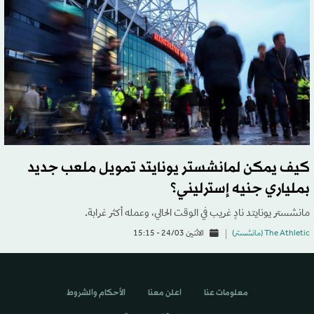
كيف يمكن لمانشستر يونايتد تمويل ملعب جديد
بملياري جنيه إسترليني؟
مانشستر يونايتد نادٍ غريب في الوقت الحالي، وعمله أكثر غرابة.
The Athletic (مانشستر)
الاثنين 24/03 - 15:15
معلومات عنا
اعلن معنا
الأحكام والشروط