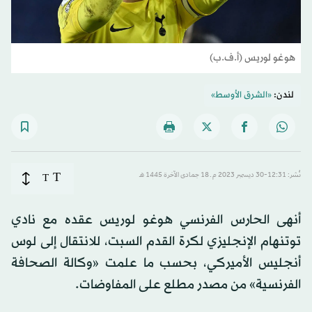
هوغو لوريس (أ.ف.ب)
لندن:
«الشرق الأوسط»
T
نُشر: 12:31-30 ديسمبر 2023 م ـ 18 جمادى الآخرة 1445 هـ
T
أنهى الحارس الفرنسي هوغو لوريس عقده مع نادي
توتنهام الإنجليزي لكرة القدم السبت، للانتقال إلى لوس
أنجليس الأميركي، بحسب ما علمت «وكالة الصحافة
الفرنسية» من مصدر مطلع على المفاوضات.