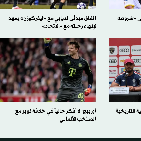
لى «شروطه
اتفاق مبدئي لديابي مع «ليفركوزن» يمهد
لإنهاء رحلته مع «الاتحاد»
ة التاريخية
أوربيج: لا أفكر حالياً في خلافة نوير مع
المنتخب الألماني