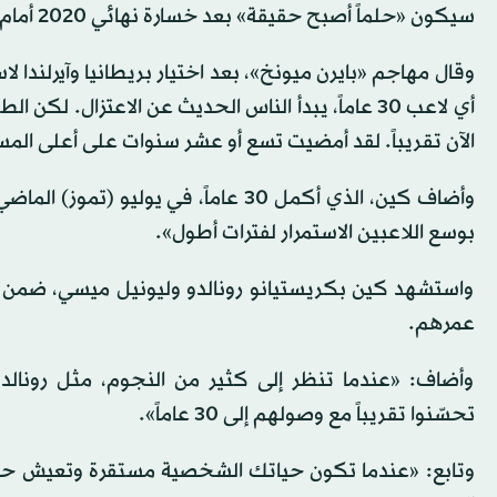
سيكون «حلماً أصبح حقيقة» بعد خسارة نهائي 2020 أمام إيطاليا في ويمبلي.
وقال مهاجم «بايرن ميونخ»، بعد اختيار بريطانيا وآيرلندا ل
أي لاعب 30 عاماً، يبدأ الناس الحديث عن الاعتزال. 
الآن تقريباً. لقد أمضيت تسع أو عشر سنوات على أعلى المس
وأضاف كين، الذي أكمل 30 عاماً، في يو
بوسع اللاعبين الاستمرار لفترات أطول».
واستشهد كين بكريستيانو رونالدو وليونيل ميسي، ضمن أمث
عمرهم.
وأضاف: «عندما تنظر إلى كثير من النجوم، مثل رونالدو
تحسّنوا تقريباً مع وصولهم إلى 30 عاماً».
وتابع: «عندما تكون حياتك الشخصية مستقرة وتعيش حالة 