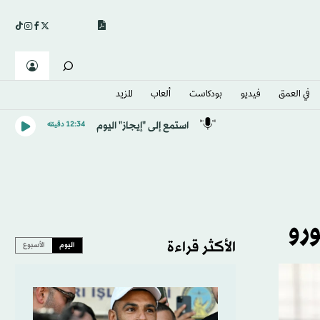
في العمق
فيديو
بودكاست
ألعاب
المزيد
استمع إلى "إيجاز" اليوم
12:34 دقيقه
الأكثر قراءة
اليوم
الأسبوع