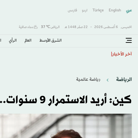
عربي
English
Türkçe
اردو
فارسى
الخميس,
6 أغسطس 2026
-
22 صفَر 1448 هـ
الرياض
℃
37
سماء صافية
الشرق الأوسط​
العالم
الرأي
ا
ديوماندي يصبح أغلى صفقة في تاريخ ريال مدريد متفوقاً عل
آخر الأخبار
الرياضة
رياضة عالمية
كين: أريد الاستمرار 9 سنوات... ومساعدة إنجلترا في الفوز باليورو