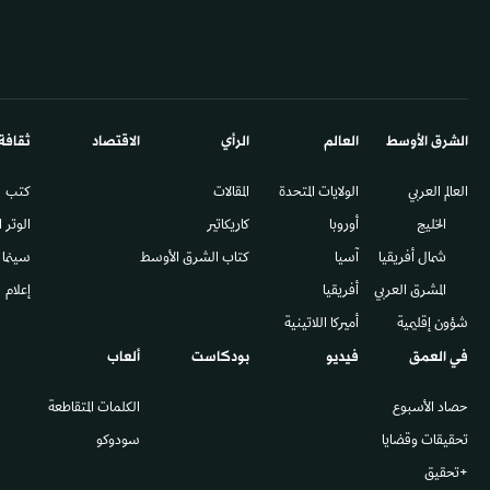
الشرق الأوسط​
العالم
الرأي
الاقتصاد
ثقافة
العالم العربي
الولايات المتحدة
المقالات
كتب
الخليج
أوروبا
كاريكاتير
الوتر 
شمال أفريقيا
آسيا
كتاب الشرق الأوسط
سينما
المشرق العربي
أفريقيا
إعلام
شؤون إقليمية
أميركا اللاتينية
في العمق
فيديو
بودكاست
ألعاب
حصاد الأسبوع
الكلمات المتقاطعة
تحقيقات وقضايا
سودوكو
+تحقيق