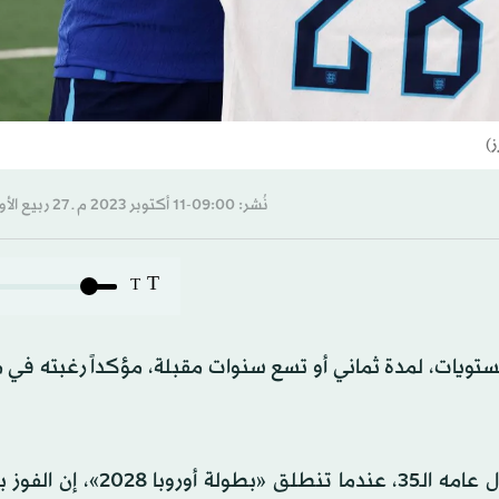
ز)
نُشر: 09:00-11 أكتوبر 2023 م ـ 27 ربيع الأول 1445 هـ
T
T
مستويات، لمدة ثماني أو تسع سنوات مقبلة، مؤكداً رغبته في
وقال هدّاف إنجلترا، الذي سيكون على بُعد شهر من إكمال عامه الـ35، عندما